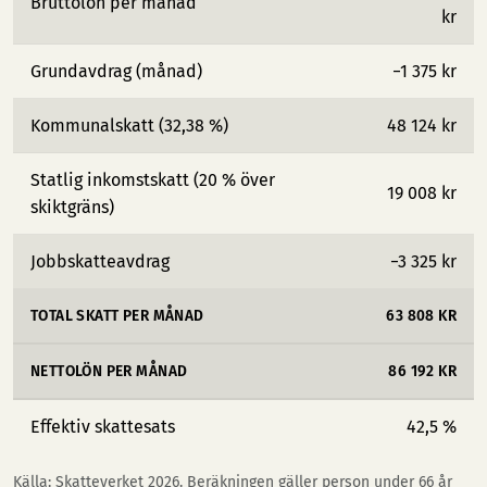
Bruttolön per månad
kr
Grundavdrag (månad)
−1 375 kr
Kommunalskatt (32,38 %)
48 124 kr
Statlig inkomstskatt (20 % över
19 008 kr
skiktgräns)
Jobbskatteavdrag
−3 325 kr
TOTAL SKATT PER MÅNAD
63 808 KR
NETTOLÖN PER MÅNAD
86 192 KR
Effektiv skattesats
42,5 %
Källa: Skatteverket 2026. Beräkningen gäller person under 66 år