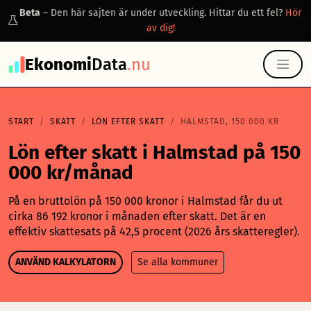
Beta
– Den här sajten är under utveckling. Hittar du ett fel?
Hör
av dig!
Ekonomi
Data
.nu
START
SKATT
LÖN EFTER SKATT
HALMSTAD, 150 000 KR
Lön efter skatt i Halmstad på 150
000 kr/månad
På en bruttolön på 150 000 kronor i Halmstad får du ut
cirka 86 192 kronor i månaden efter skatt. Det är en
effektiv skattesats på 42,5 procent (2026 års skatteregler).
ANVÄND KALKYLATORN
Se alla kommuner