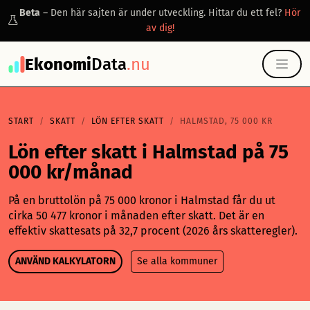
Beta
– Den här sajten är under utveckling. Hittar du ett fel?
Hör
av dig!
Ekonomi
Data
.nu
START
SKATT
LÖN EFTER SKATT
HALMSTAD, 75 000 KR
Lön efter skatt i Halmstad på 75
000 kr/månad
På en bruttolön på 75 000 kronor i Halmstad får du ut
cirka 50 477 kronor i månaden efter skatt. Det är en
effektiv skattesats på 32,7 procent (2026 års skatteregler).
ANVÄND KALKYLATORN
Se alla kommuner