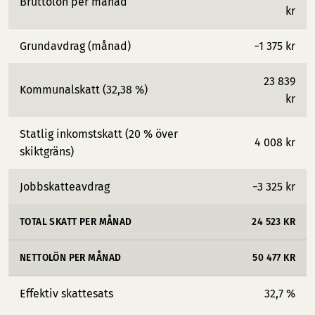
Bruttolön per månad
kr
Grundavdrag (månad)
−1 375 kr
23 839
Kommunalskatt (32,38 %)
kr
Statlig inkomstskatt (20 % över
4 008 kr
skiktgräns)
Jobbskatteavdrag
−3 325 kr
TOTAL SKATT PER MÅNAD
24 523 KR
NETTOLÖN PER MÅNAD
50 477 KR
Effektiv skattesats
32,7 %