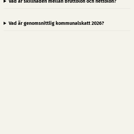
Vad är skillnaden mellan bruttolön och nettolön?
Vad är genomsnittlig kommunalskatt 2026?