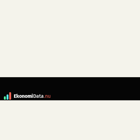
Ekonomi
Data
.nu
Data är grunden till fakta. ekonomidata.nu
drivs av folkrörelsen
Skiftet
. Hör av dig till
kontakt@ekonomidata.nu
om du har
förbättringsförslag.
Datakällor:
SCB, Riksbanken,