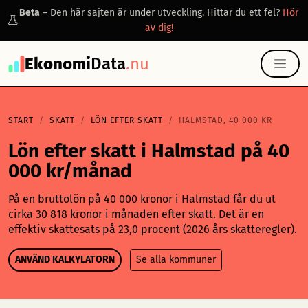
Beta
– Den här sajten är under utveckling. Hittar du ett fel?
Hör
av dig!
Ekonomi
Data
.nu
START
SKATT
LÖN EFTER SKATT
HALMSTAD, 40 000 KR
Lön efter skatt i Halmstad på 40
000 kr/månad
På en bruttolön på 40 000 kronor i Halmstad får du ut
cirka 30 818 kronor i månaden efter skatt. Det är en
effektiv skattesats på 23,0 procent (2026 års skatteregler).
ANVÄND KALKYLATORN
Se alla kommuner