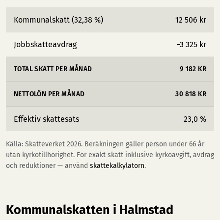
Kommunalskatt (32,38 %)
12 506 kr
Jobbskatteavdrag
−3 325 kr
TOTAL SKATT PER MÅNAD
9 182 KR
NETTOLÖN PER MÅNAD
30 818 KR
Effektiv skattesats
23,0 %
Källa: Skatteverket 2026. Beräkningen gäller person under 66 år
utan kyrkotillhörighet. För exakt skatt inklusive kyrkoavgift, avdrag
och reduktioner — använd
skattekalkylatorn
.
Kommunalskatten i Halmstad