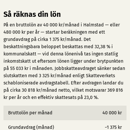
Så räknas din lön
På en bruttolön av 40 000 kr/månad i Halmstad — eller
480 000 kr per år — startar beräkningen med ett
grundavdrag på cirka 1 375 kr/månad. Det
beskattningsbara beloppet beskattas med 32,38 % i
kommunalskatt — vid denna lönenivå tas ingen statlig
inkomstskatt ut eftersom lönen ligger under brytpunkten
på 55 033 kr i månaden. Jobbskatteavdraget sänker sedan
slutskatten med 3 325 kr/månad enligt Skatteverkets
schabloniserade avdragstabell. Efter avdragen landar du
på cirka 30 818 kr/månad netto, vilket motsvarar 369 816
kr per år och en effektiv skattesats på 23,0 %.
Bruttolön per månad
40 000 kr
Grundavdrag (månad)
−1 375 kr