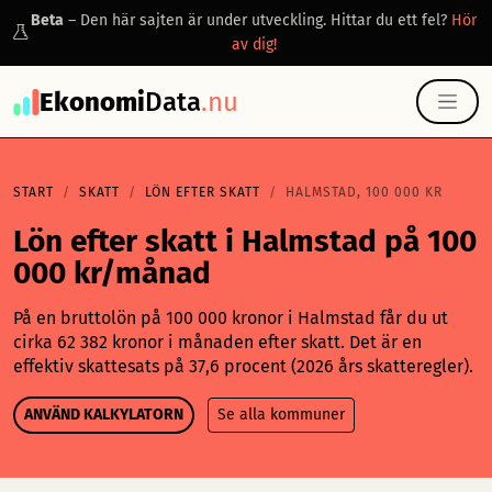
Beta
– Den här sajten är under utveckling. Hittar du ett fel?
Hör
av dig!
Ekonomi
Data
.nu
START
SKATT
LÖN EFTER SKATT
HALMSTAD, 100 000 KR
Lön efter skatt i Halmstad på 100
000 kr/månad
På en bruttolön på 100 000 kronor i Halmstad får du ut
cirka 62 382 kronor i månaden efter skatt. Det är en
effektiv skattesats på 37,6 procent (2026 års skatteregler).
ANVÄND KALKYLATORN
Se alla kommuner