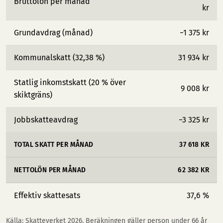
Bruttolön per månad
kr
Grundavdrag (månad)
−1 375 kr
Kommunalskatt (32,38 %)
31 934 kr
Statlig inkomstskatt (20 % över
9 008 kr
skiktgräns)
Jobbskatteavdrag
−3 325 kr
TOTAL SKATT PER MÅNAD
37 618 KR
NETTOLÖN PER MÅNAD
62 382 KR
Effektiv skattesats
37,6 %
Källa: Skatteverket 2026. Beräkningen gäller person under 66 år