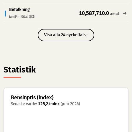
Befolkning
– se detaljerad statistik
10,587,710.0
antal
jan-24
·
Källa: SCB
Visa alla 24 nyckeltal
Statistik
Bensinpris (index)
Senaste värde:
125,2 index
(juni 2026)