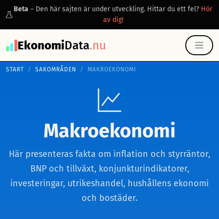
Beta
– Den här sajten är under utveckling. Hittar du ett fel?
Hör
av dig!
Ekonomi
Data
.nu
START
SAKOMRÅDEN
MAKROEKONOMI
Makroekonomi
Här presenteras fakta om inflation och styrräntor,
BNP och tillväxt, konjunkturindikatorer,
investeringar, utrikeshandel, hushållens ekonomi
och bostäder.