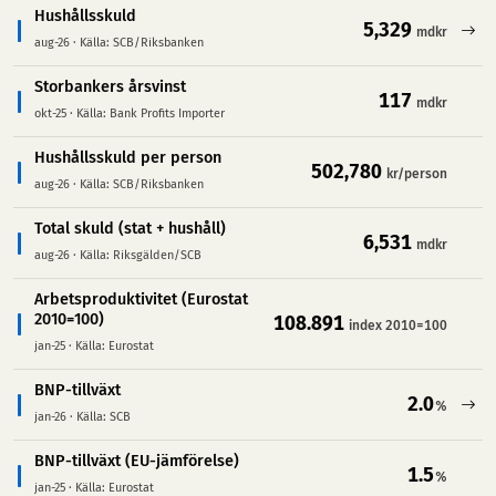
Hushållsskuld
– se detaljerad statistik
5,329
mdkr
aug-26
·
Källa: SCB/Riksbanken
Storbankers årsvinst
117
mdkr
okt-25
·
Källa: Bank Profits Importer
Hushållsskuld per person
502,780
kr/person
aug-26
·
Källa: SCB/Riksbanken
Total skuld (stat + hushåll)
6,531
mdkr
aug-26
·
Källa: Riksgälden/SCB
Arbetsproduktivitet (Eurostat
2010=100)
108.891
index 2010=100
jan-25
·
Källa: Eurostat
BNP-tillväxt
– se detaljerad statistik
2.0
%
jan-26
·
Källa: SCB
BNP-tillväxt (EU-jämförelse)
1.5
%
jan-25
·
Källa: Eurostat