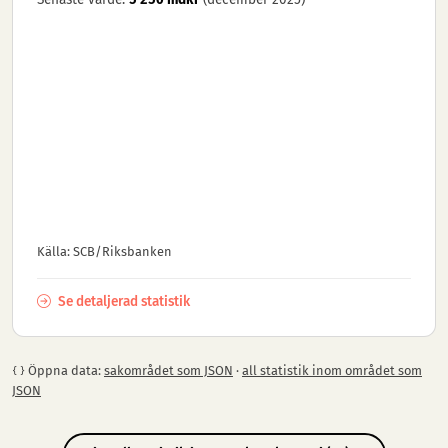
Källa: SCB/Riksbanken
Se detaljerad statistik
Öppna data:
sakområdet som JSON
·
all statistik inom området som
JSON