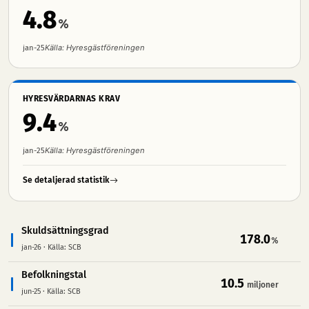
4.8
%
Källa: Hyresgästföreningen
jan-25
HYRESVÄRDARNAS KRAV
9.4
%
Källa: Hyresgästföreningen
jan-25
Se detaljerad statistik
Skuldsättningsgrad
178.0
%
jan-26
·
Källa: SCB
Befolkningstal
10.5
miljoner
jun-25
·
Källa: SCB