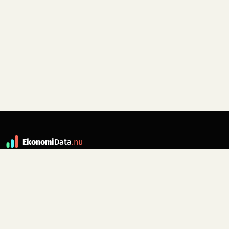
Ekonomi
Data
.nu
Data är grunden till fakta. ekonomidata.nu
drivs av folkrörelsen
Skiftet
. Hör av dig till
kontakt@ekonomidata.nu
om du har
förbättringsförslag.
Datakällor:
SCB, Riksbanken,
Ekonomistyrningsverket,
Twelve Data
för