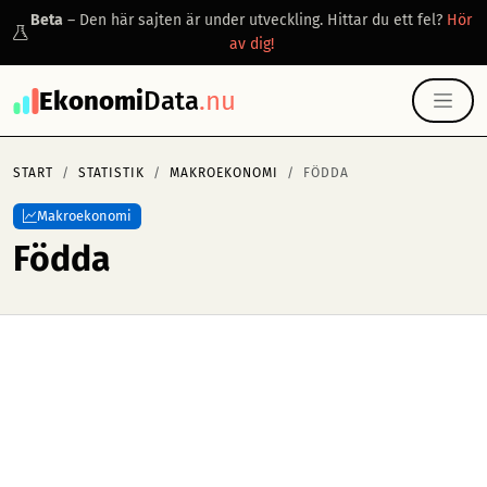
Beta
– Den här sajten är under utveckling. Hittar du ett fel?
Hör
av dig!
Ekonomi
Data
.nu
START
STATISTIK
MAKROEKONOMI
FÖDDA
Makroekonomi
Födda