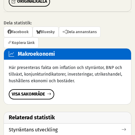
ORIGINALKÄLLA
Dela statistik:
Facebook
Bluesky
Dela annanstans
Kopiera länk
Makroekonomi
Här presenteras fakta om inflation och styrräntor, BNP och
tillväxt, konjunkturindikatorer, investeringar, utrikeshandel,
hushållens ekonomi och bostäder.
VISA SAKOMRÅDE
Relaterad statistik
Styrräntans utveckling