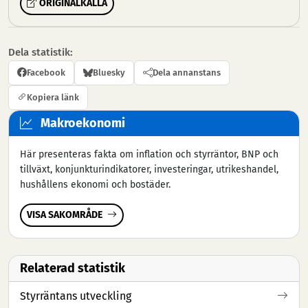
ORIGINALKÄLLA
Dela statistik:
Facebook
Bluesky
Dela annanstans
Kopiera länk
Makroekonomi
Här presenteras fakta om inflation och styrräntor, BNP och
tillväxt, konjunkturindikatorer, investeringar, utrikeshandel,
hushållens ekonomi och bostäder.
VISA SAKOMRÅDE
Relaterad statistik
Styrräntans utveckling