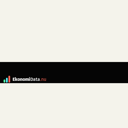
Ekonomi
Data
.nu
Data är grunden till fakta. ekonomidata.nu
drivs av folkrörelsen
Skiftet
. Hör av dig till
kontakt@ekonomidata.nu
om du har
förbättringsförslag.
Datakällor:
SCB, Riksbanken,
Ekonomistyrningsverket,
Twelve Data
för