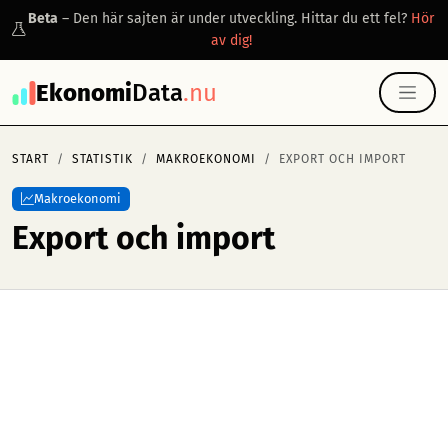
Beta
– Den här sajten är under utveckling. Hittar du ett fel?
Hör
av dig!
Ekonomi
Data
.nu
START
STATISTIK
MAKROEKONOMI
EXPORT OCH IMPORT
Makroekonomi
Export och import