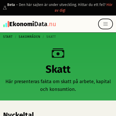
Beta
– Den här sajten är under utveckling. Hittar du ett fel?
Hör
av dig!
Ekonomi
Data
.nu
START
SAKOMRÅDEN
SKATT
Skatt
Här presenteras fakta om skatt på arbete, kapital
och konsumtion.
Nyckeltal