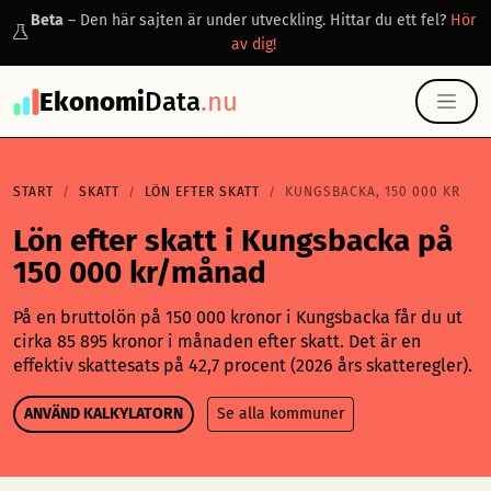
Beta
– Den här sajten är under utveckling. Hittar du ett fel?
Hör
av dig!
Ekonomi
Data
.nu
START
SKATT
LÖN EFTER SKATT
KUNGSBACKA, 150 000 KR
Lön efter skatt i Kungsbacka på
150 000 kr/månad
På en bruttolön på 150 000 kronor i Kungsbacka får du ut
cirka 85 895 kronor i månaden efter skatt. Det är en
effektiv skattesats på 42,7 procent (2026 års skatteregler).
ANVÄND KALKYLATORN
Se alla kommuner