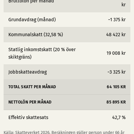
Bruttolön per månad
kr
Grundavdrag (månad)
−1 375 kr
Kommunalskatt (32,58 %)
48 422 kr
Statlig inkomstskatt (20 % över
19 008 kr
skiktgräns)
Jobbskatteavdrag
−3 325 kr
TOTAL SKATT PER MÅNAD
64 105 KR
NETTOLÖN PER MÅNAD
85 895 KR
Effektiv skattesats
42,7 %
Källa: Skatteverket 2026. Beräkningen gäller person under 66 år