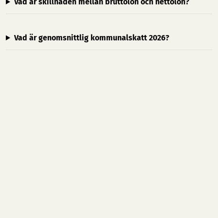
Vad är skillnaden mellan bruttolön och nettolön?
Vad är genomsnittlig kommunalskatt 2026?