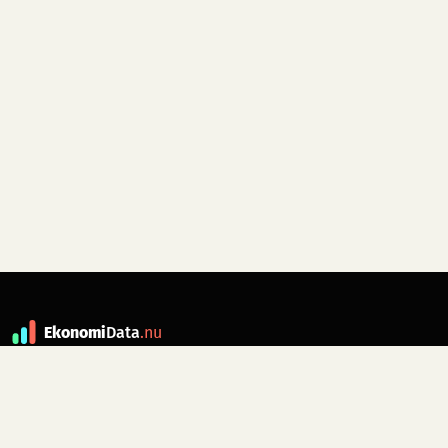
Ekonomi
Data
.nu
Data är grunden till fakta. ekonomidata.nu
drivs av folkrörelsen
Skiftet
. Hör av dig till
kontakt@ekonomidata.nu
om du har
förbättringsförslag.