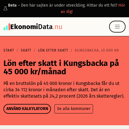
Beta
– Den här sajten är under utveckling. Hittar du ett fel?
Hör
av dig!
Ekonomi
Data
.nu
START
SKATT
LÖN EFTER SKATT
KUNGSBACKA, 45 000 KR
Lön efter skatt i Kungsbacka på
45 000 kr/månad
På en bruttolön på 45 000 kronor i Kungsbacka får du ut
cirka 34 112 kronor i månaden efter skatt. Det är en
effektiv skattesats på 24,2 procent (2026 års skatteregler).
ANVÄND KALKYLATORN
Se alla kommuner