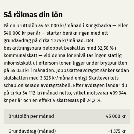
Så räknas din lön
På en bruttolön av 45 000 kr/månad i Kungsbacka — eller
540 000 kr per år — startar beräkningen med ett
grundavdrag på cirka 1 375 kr/månad. Det
beskattningsbara beloppet beskattas med 32,58 % i
kommunalskatt — vid denna lönenivå tas ingen statlig
inkomstskatt ut eftersom lönen ligger under brytpunkten
på 55 033 kr i månaden. Jobbskatteavdraget sänker sedan
slutskatten med 3 325 kr/månad enligt Skatteverkets
schabloniserade avdragstabell. Efter avdragen landar du
på cirka 34 112 kr/månad netto, vilket motsvarar 409 344
kr per år och en effektiv skattesats på 24,2 %.
Bruttolön per månad
45 000 kr
Grundavdrag (månad)
−1 375 kr