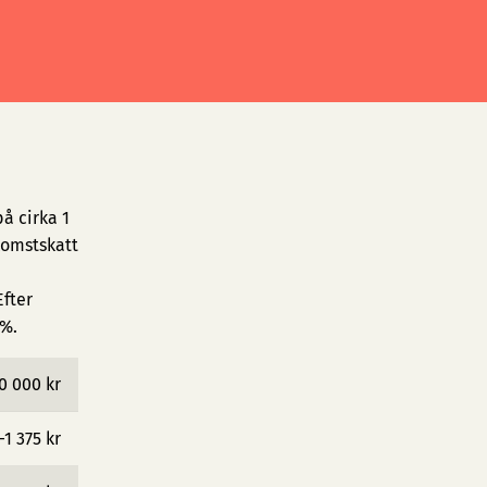
å cirka 1
komstskatt
fter
 %.
0 000 kr
−1 375 kr