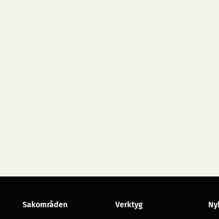
Sakområden
Verktyg
Ny