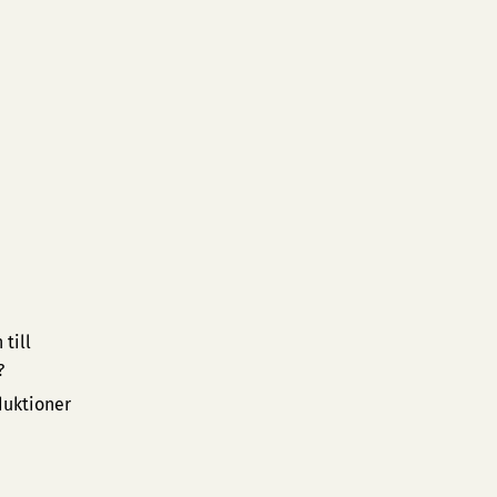
till
?
duktioner