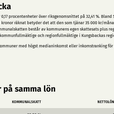
cka
 0,17 procentenheter över riksgenomsnittet på 32,41 %. Bland 
 kronor räknat betyder det att den som tjänar 35 000 kr/måna
Kommunalskatten består av kommunens egen skattesats plus re
e kommunfullmäktige och regionfullmäktige i Kungsbackas regi
ommuner med högst medianinkomst
eller
inkomstranking för
 på samma lön
KOMMUNALSKATT
NETTOLÖ