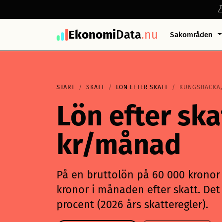
Ekonomi
Data
.nu
Sakområden
START
SKATT
LÖN EFTER SKATT
KUNGSBACKA,
Lön efter sk
kr/månad
På en bruttolön på 60 000 kronor 
kronor i månaden efter skatt. Det 
procent (2026 års skatteregler).