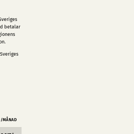
Sveriges
d betalar
gionens
on.
 Sveriges
N/MÅNAD