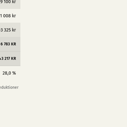
19 100 kr
1 008 kr
−3 325 kr
16 783 KR
43 217 KR
28,0 %
reduktioner