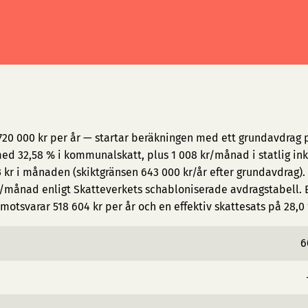
20 000 kr per år — startar beräkningen med ett grundavdrag p
d 32,58 % i kommunalskatt, plus 1 008 kr/månad i statlig in
 kr i månaden (skiktgränsen 643 000 kr/år efter grundavdrag).
/månad enligt Skatteverkets schabloniserade avdragstabell. E
motsvarar 518 604 kr per år och en effektiv skattesats på 28,0
6