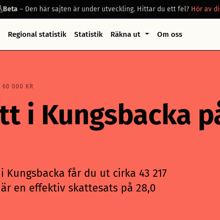
Beta
– Den här sajten är under utveckling. Hittar du ett fel?
Hör av di
Regional statistik
Statistik
Räkna ut
Om oss
 60 000 KR
att i Kungsbacka p
i Kungsbacka får du ut cirka 43 217
är en effektiv skattesats på 28,0