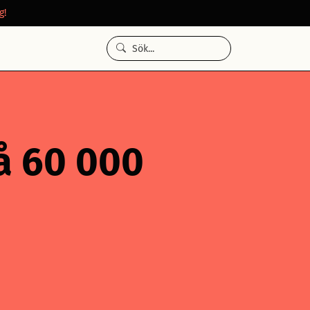
g!
å 60 000