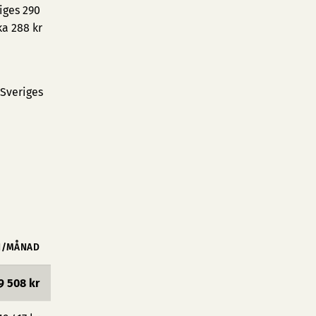
iges 290
ka 288 kr
 Sveriges
N/MÅNAD
9 508 kr