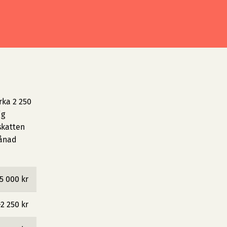
rka 2 250
ig
skatten
månad
5 000 kr
−2 250 kr