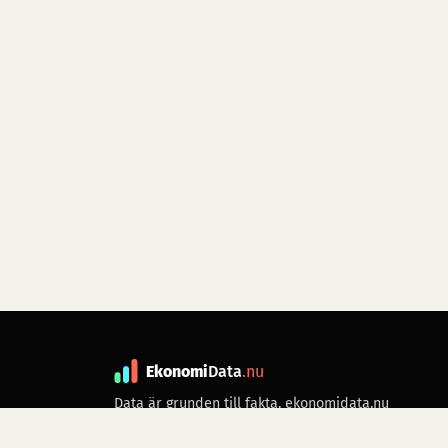
Ekonomi
Data
.nu
Data är grunden till fakta. ekonomidata.nu
drivs av folkrörelsen
Skiftet
. Hör av dig till