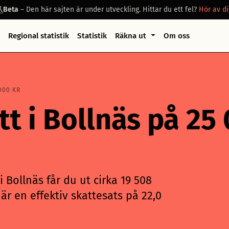
Beta
– Den här sajten är under utveckling. Hittar du ett fel?
Hör av di
Regional statistik
Statistik
Räkna ut
Om oss
000 KR
tt i Bollnäs på 25
 Bollnäs får du ut cirka 19 508
är en effektiv skattesats på 22,0