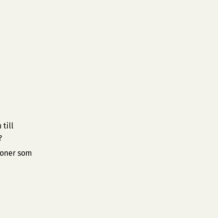
till
?
ioner som