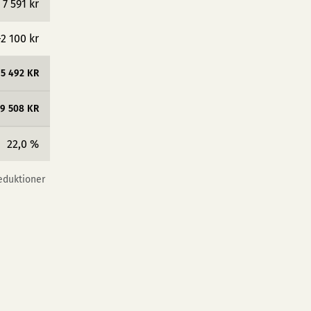
7 591 kr
−2 100 kr
5 492 KR
19 508 KR
22,0 %
reduktioner