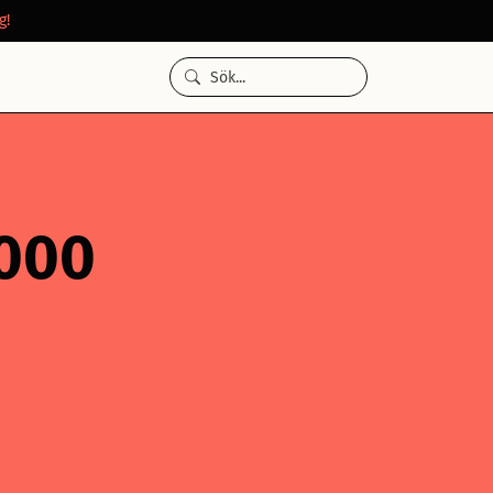
g!
 000