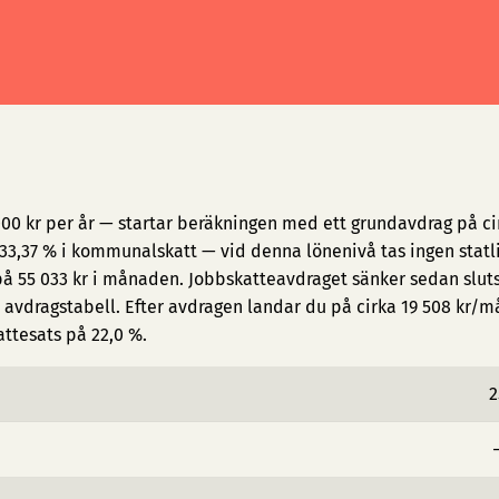
000 kr per år — startar beräkningen med ett grundavdrag på ci
3,37 % i kommunalskatt — vid denna lönenivå tas ingen statl
på 55 033 kr i månaden. Jobbskatteavdraget sänker sedan slut
avdragstabell. Efter avdragen landar du på cirka 19 508 kr/
attesats på 22,0 %.
2