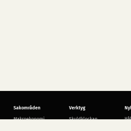
Sakområden
Verktyg
Ny
Makroekonomi
Skuldklockan
Hål
utv
Skatt
Opinionsmätningar