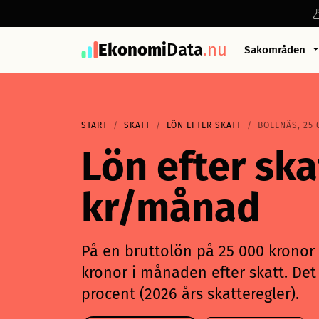
Ekonomi
Data
.nu
Sakområden
START
SKATT
LÖN EFTER SKATT
BOLLNÄS, 25 
Lön efter ska
kr/månad
På en bruttolön på 25 000 kronor i
kronor i månaden efter skatt. Det 
procent (2026 års skatteregler).