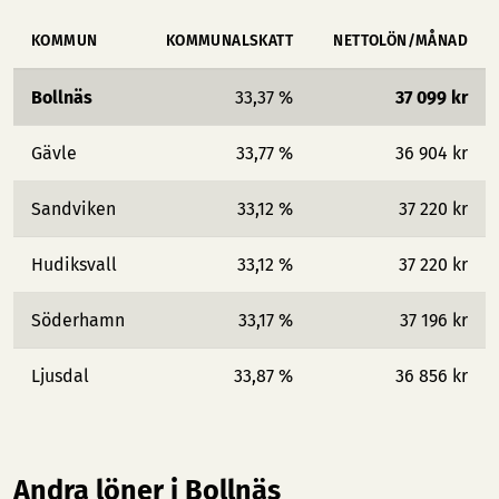
KOMMUN
KOMMUNALSKATT
NETTOLÖN/MÅNAD
Bollnäs
33,37 %
37 099 kr
Gävle
33,77 %
36 904 kr
Sandviken
33,12 %
37 220 kr
Hudiksvall
33,12 %
37 220 kr
Söderhamn
33,17 %
37 196 kr
Ljusdal
33,87 %
36 856 kr
Andra löner i Bollnäs