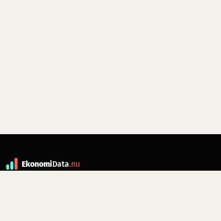
Ekonomi
Data
.nu
Data är grunden till fakta. ekonomidata.nu
drivs av folkrörelsen
Skiftet
. Hör av dig till
kontakt@ekonomidata.nu
om du har
förbättringsförslag.