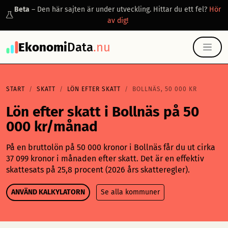
Beta
– Den här sajten är under utveckling. Hittar du ett fel?
Hör
av dig!
Ekonomi
Data
.nu
START
SKATT
LÖN EFTER SKATT
BOLLNÄS, 50 000 KR
Lön efter skatt i Bollnäs på 50
000 kr/månad
På en bruttolön på 50 000 kronor i Bollnäs får du ut cirka
37 099 kronor i månaden efter skatt. Det är en effektiv
skattesats på 25,8 procent (2026 års skatteregler).
ANVÄND KALKYLATORN
Se alla kommuner