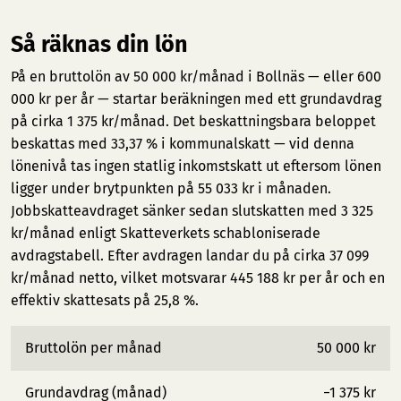
Så räknas din lön
På en bruttolön av 50 000 kr/månad i Bollnäs — eller 600
000 kr per år — startar beräkningen med ett grundavdrag
på cirka 1 375 kr/månad. Det beskattningsbara beloppet
beskattas med 33,37 % i kommunalskatt — vid denna
lönenivå tas ingen statlig inkomstskatt ut eftersom lönen
ligger under brytpunkten på 55 033 kr i månaden.
Jobbskatteavdraget sänker sedan slutskatten med 3 325
kr/månad enligt Skatteverkets schabloniserade
avdragstabell. Efter avdragen landar du på cirka 37 099
kr/månad netto, vilket motsvarar 445 188 kr per år och en
effektiv skattesats på 25,8 %.
Bruttolön per månad
50 000 kr
Grundavdrag (månad)
−1 375 kr