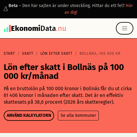
Beta
– Den här sajten är under utveckling. Hittar du ett fel?
Hör
av dig!
Ekonomi
Data
.nu
START
SKATT
LÖN EFTER SKATT
BOLLNÄS, 100 000 KR
Lön efter skatt i Bollnäs på 100
000 kr/månad
På en bruttolön på 100 000 kronor i Bollnäs får du ut cirka
61 406 kronor i månaden efter skatt. Det är en effektiv
skattesats på 38,6 procent (2026 års skatteregler).
ANVÄND KALKYLATORN
Se alla kommuner