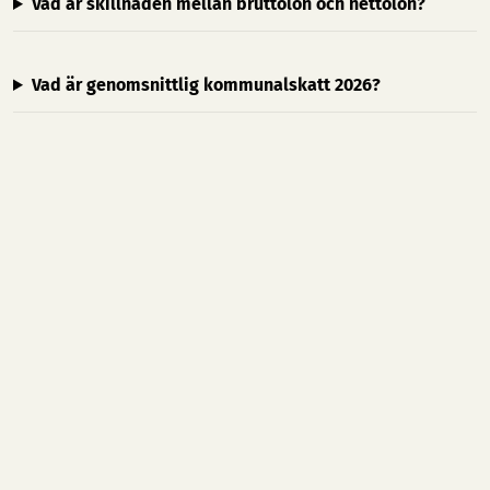
Vad är skillnaden mellan bruttolön och nettolön?
Vad är genomsnittlig kommunalskatt 2026?