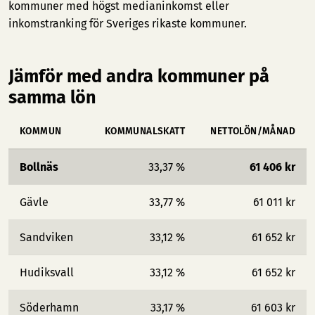
kommuner med högst medianinkomst
eller
inkomstranking för Sveriges rikaste kommuner
.
Jämför med andra kommuner på
samma lön
KOMMUN
KOMMUNALSKATT
NETTOLÖN/MÅNAD
Bollnäs
33,37 %
61 406 kr
Gävle
33,77 %
61 011 kr
Sandviken
33,12 %
61 652 kr
Hudiksvall
33,12 %
61 652 kr
Söderhamn
33,17 %
61 603 kr