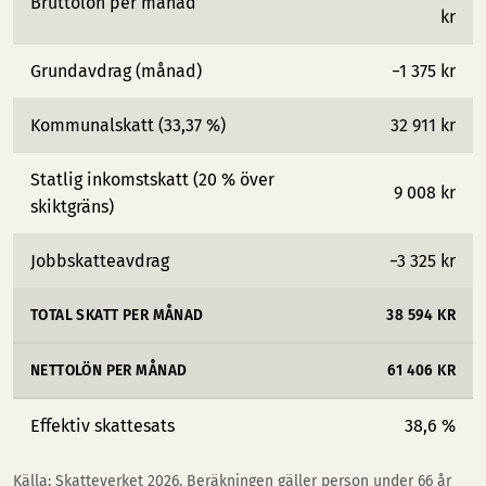
Bruttolön per månad
kr
Grundavdrag (månad)
−1 375 kr
Kommunalskatt (33,37 %)
32 911 kr
Statlig inkomstskatt (20 % över
9 008 kr
skiktgräns)
Jobbskatteavdrag
−3 325 kr
TOTAL SKATT PER MÅNAD
38 594 KR
NETTOLÖN PER MÅNAD
61 406 KR
Effektiv skattesats
38,6 %
Källa: Skatteverket 2026. Beräkningen gäller person under 66 år