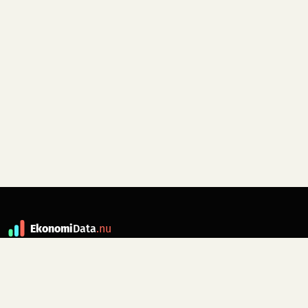
Ekonomi
Data
.nu
Data är grunden till fakta. ekonomidata.nu
drivs av folkrörelsen
Skiftet
. Hör av dig till
kontakt@ekonomidata.nu
om du har
förbättringsförslag.