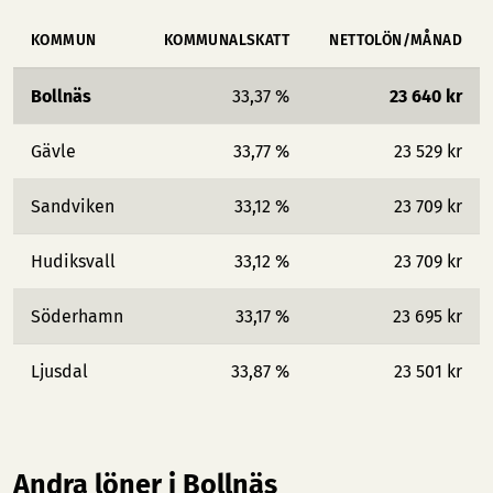
KOMMUN
KOMMUNALSKATT
NETTOLÖN/MÅNAD
Bollnäs
33,37 %
23 640 kr
Gävle
33,77 %
23 529 kr
Sandviken
33,12 %
23 709 kr
Hudiksvall
33,12 %
23 709 kr
Söderhamn
33,17 %
23 695 kr
Ljusdal
33,87 %
23 501 kr
Andra löner i Bollnäs