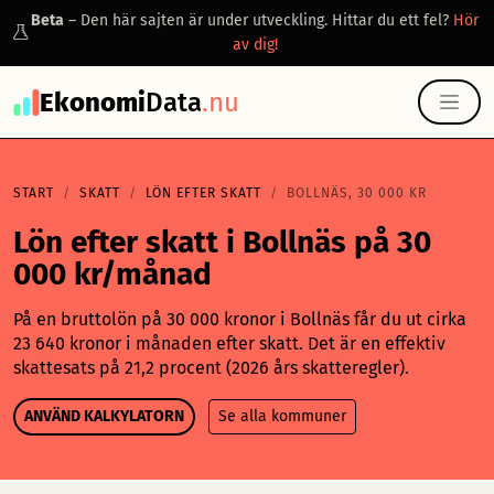
Beta
– Den här sajten är under utveckling. Hittar du ett fel?
Hör
av dig!
Ekonomi
Data
.nu
START
SKATT
LÖN EFTER SKATT
BOLLNÄS, 30 000 KR
Lön efter skatt i Bollnäs på 30
000 kr/månad
På en bruttolön på 30 000 kronor i Bollnäs får du ut cirka
23 640 kronor i månaden efter skatt. Det är en effektiv
skattesats på 21,2 procent (2026 års skatteregler).
ANVÄND KALKYLATORN
Se alla kommuner