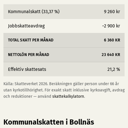
Kommunalskatt (33,37 %)
9 260 kr
Jobbskatteavdrag
−2 900 kr
TOTAL SKATT PER MÅNAD
6 360 KR
NETTOLÖN PER MÅNAD
23 640 KR
Effektiv skattesats
21,2 %
Källa: Skatteverket 2026. Beräkningen gäller person under 66 år
utan kyrkotillhörighet. För exakt skatt inklusive kyrkoavgift, avdrag
och reduktioner — använd
skattekalkylatorn
.
Kommunalskatten i Bollnäs