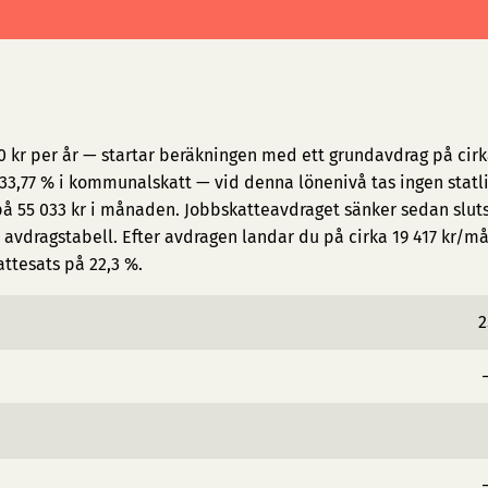
0 kr per år — startar beräkningen med ett grundavdrag på cirk
3,77 % i kommunalskatt — vid denna lönenivå tas ingen statl
på 55 033 kr i månaden. Jobbskatteavdraget sänker sedan slut
avdragstabell. Efter avdragen landar du på cirka 19 417 kr/m
attesats på 22,3 %.
2