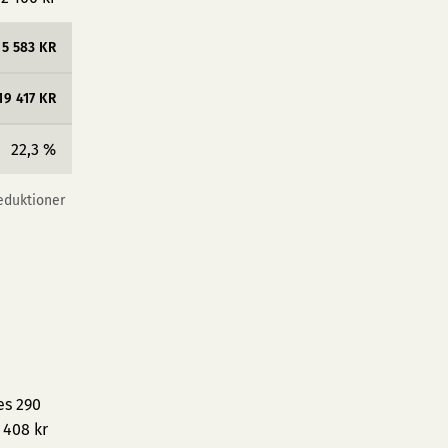
5 583 KR
19 417 KR
22,3 %
reduktioner
es 290
 408 kr