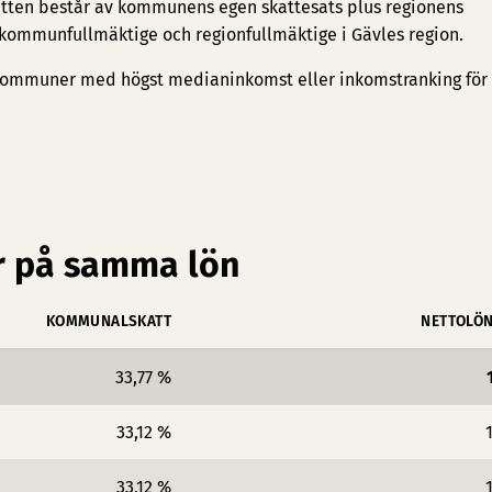
tten består av kommunens egen skattesats plus regionens
 kommunfullmäktige och regionfullmäktige i Gävles region.
ommuner med högst medianinkomst
eller
inkomstranking för
 på samma lön
KOMMUNALSKATT
NETTOLÖ
33,77 %
33,12 %
33,12 %