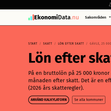
Ekonomi
Data
.nu
Sakområden
START
SKATT
LÖN EFTER SKATT
GÄVLE, 25 00
Lön efter sk
På en bruttolön på 25 000 kronor i
månaden efter skatt. Det är en eff
(2026 års skatteregler).
ANVÄND KALKYLATORN
Se alla kommuner