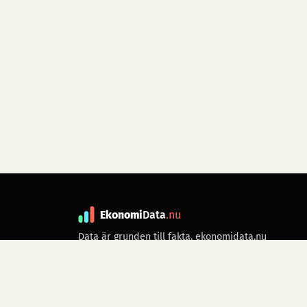
Ekonomi
Data
.nu
Data är grunden till fakta. ekonomidata.nu
drivs av folkrörelsen
Skiftet
. Hör av dig till
kontakt@ekonomidata.nu
om du har
förbättringsförslag.