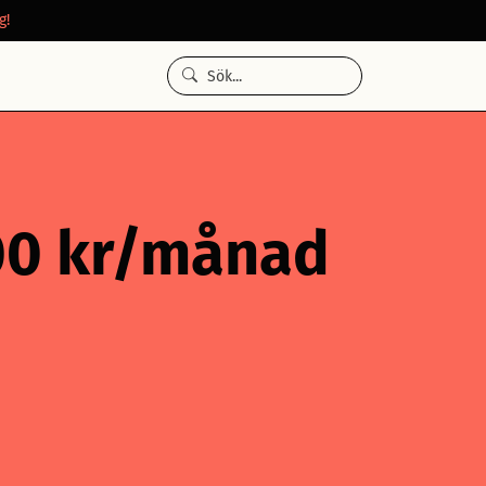
g!
000 kr/månad