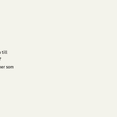
till
?
oner som