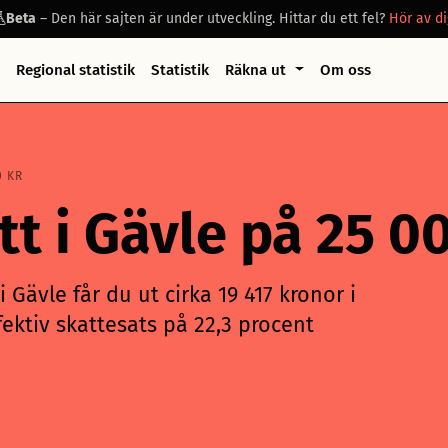
Beta
– Den här sajten är under utveckling. Hittar du ett fel?
Hör av di
Regional statistik
Statistik
Räkna ut
Om oss
0 KR
att i Gävle på 25 
 Gävle får du ut cirka 19 417 kronor i
ektiv skattesats på 22,3 procent