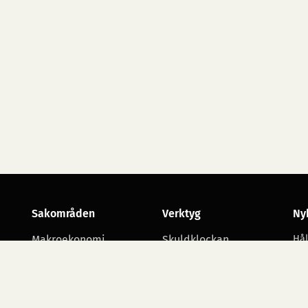
Sakområden
Verktyg
Ny
Makroekonomi
Skuldklockan
Hål
utv
Skatt
Opinionsmätningar
Arbetsmarknad
Statsbudgetens
utgiftsområden
Företagande