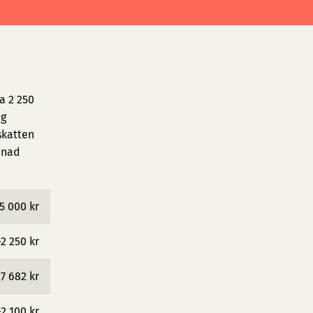
a 2 250
ig
skatten
ånad
5 000 kr
−2 250 kr
7 682 kr
−2 100 kr