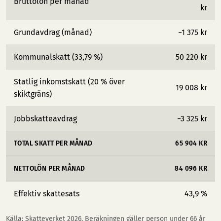
Bruttolön per månad
kr
Grundavdrag (månad)
−1 375 kr
Kommunalskatt (33,79 %)
50 220 kr
Statlig inkomstskatt (20 % över
19 008 kr
skiktgräns)
Jobbskatteavdrag
−3 325 kr
TOTAL SKATT PER MÅNAD
65 904 KR
NETTOLÖN PER MÅNAD
84 096 KR
Effektiv skattesats
43,9 %
Källa: Skatteverket 2026. Beräkningen gäller person under 66 år