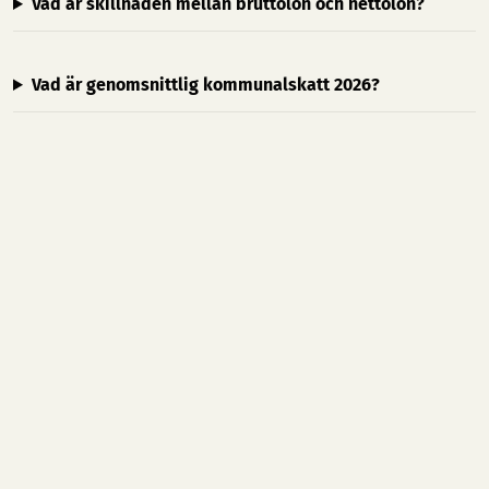
Vad är skillnaden mellan bruttolön och nettolön?
Vad är genomsnittlig kommunalskatt 2026?