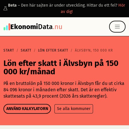
Beta
– Den här sajten är under utveckling. Hittar du ett fel?
Hör
av dig!
Ekonomi
Data
.nu
START
SKATT
LÖN EFTER SKATT
ÄLVSBYN, 150 000 KR
Lön efter skatt i Älvsbyn på 150
000 kr/månad
På en bruttolön på 150 000 kronor i Älvsbyn får du ut cirka
84 096 kronor i månaden efter skatt. Det är en effektiv
skattesats på 43,9 procent (2026 års skatteregler).
ANVÄND KALKYLATORN
Se alla kommuner