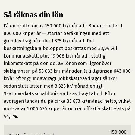
Så räknas din lön
På en bruttolön av 150 000 kr/månad i Boden — eller 1
800 000 kr per år — startar beräkningen med ett
grundavdrag på cirka 1 375 kr/månad. Det
beskattningsbara beloppet beskattas med 33,94 % i
kommunalskatt, plus 19 008 kr/månad i statlig
inkomstskatt på den del av lönen som ligger över
skiktgränsen på 55 033 kr i månaden (skiktgränsen 643 000
kr/år efter grundavdrag). Jobbskatteavdraget sänker
sedan slutskatten med 3 325 kr/månad enligt
Skatteverkets schabloniserade avdragstabell. Efter
avdragen landar du på cirka 83 873 kr/månad netto, vilket
motsvarar 1 006 476 kr per år och en effektiv skattesats på
44,1 %.
150 000