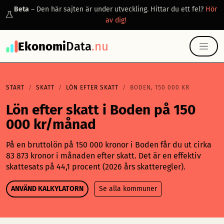
Beta
– Den här sajten är under utveckling. Hittar du ett fel?
Hör
av dig!
Ekonomi
Data
.nu
START
SKATT
LÖN EFTER SKATT
BODEN, 150 000 KR
Lön efter skatt i Boden på 150
000 kr/månad
På en bruttolön på 150 000 kronor i Boden får du ut cirka
83 873 kronor i månaden efter skatt. Det är en effektiv
skattesats på 44,1 procent (2026 års skatteregler).
ANVÄND KALKYLATORN
Se alla kommuner