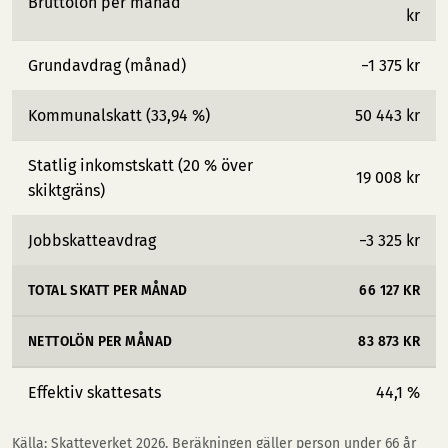
Bruttolön per månad
kr
Grundavdrag (månad)
−1 375 kr
Kommunalskatt (33,94 %)
50 443 kr
Statlig inkomstskatt (20 % över
19 008 kr
skiktgräns)
Jobbskatteavdrag
−3 325 kr
TOTAL SKATT PER MÅNAD
66 127 KR
NETTOLÖN PER MÅNAD
83 873 KR
Effektiv skattesats
44,1 %
Källa: Skatteverket 2026. Beräkningen gäller person under 66 år