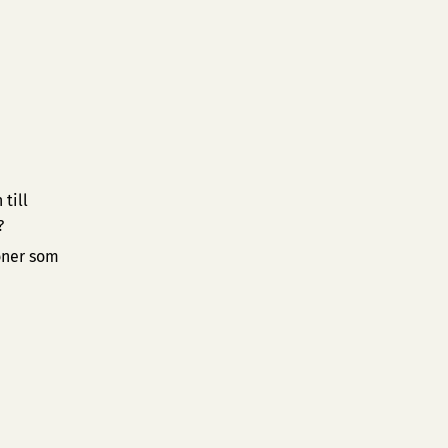
till
?
oner som