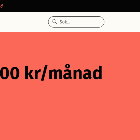
g!
 000 kr/månad