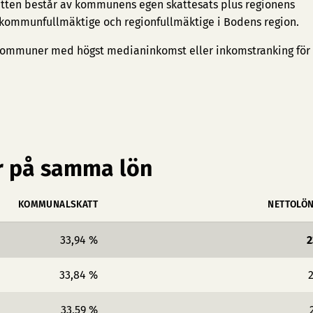
tten består av kommunens egen skattesats plus regionens
e kommunfullmäktige och regionfullmäktige i Bodens region.
ommuner med högst medianinkomst
eller
inkomstranking för
 på samma lön
KOMMUNALSKATT
NETTOLÖ
33,94 %
2
33,84 %
2
33,59 %