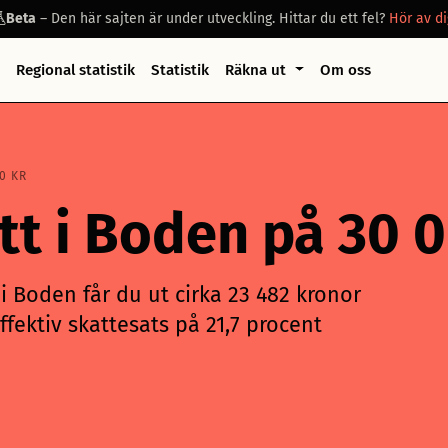
Beta
– Den här sajten är under utveckling. Hittar du ett fel?
Hör av di
Regional statistik
Statistik
Räkna ut
Om oss
0 KR
att i Boden på 30
i Boden får du ut cirka 23 482 kronor
ffektiv skattesats på 21,7 procent