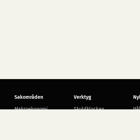
Sakområden
Verktyg
Ny
Makroekonomi
Skuldklockan
Hål
utv
Skatt
Opinionsmätningar
Arbetsmarknad
Statsbudgetens
utgiftsområden
Företagande