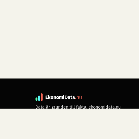
Ekonomi
Data
.nu
Data är grunden till fakta. ekonomidata.nu
drivs av folkrörelsen
Skiftet
. Hör av dig till
kontakt@ekonomidata.nu
om du har
förbättringsförslag.