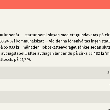
0 kr per år — startar beräkningen med ett grundavdrag på cir
3,94 % i kommunalskatt — vid denna lönenivå tas ingen statl
på 55 033 kr i månaden. Jobbskatteavdraget sänker sedan slut
avdragstabell. Efter avdragen landar du på cirka 23 482 kr/
attesats på 21,7 %.
3
−