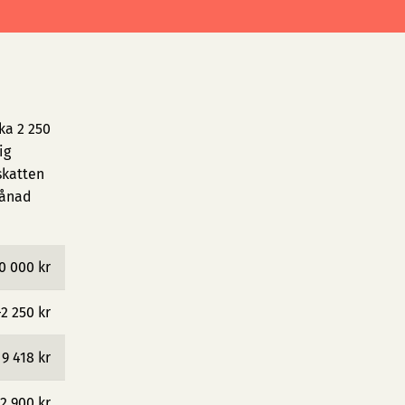
ka 2 250
ig
skatten
månad
0 000 kr
−2 250 kr
9 418 kr
2 900 kr