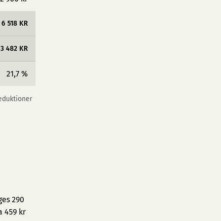
6 518 KR
23 482 KR
21,7 %
reduktioner
ges 290
a 459 kr