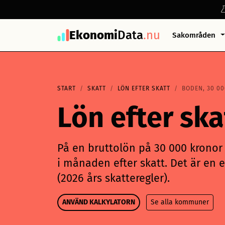
Ekonomi
Data
.nu
Sakområden
START
SKATT
LÖN EFTER SKATT
BODEN, 30 00
Lön efter sk
På en bruttolön på 30 000 kronor 
i månaden efter skatt. Det är en e
(2026 års skatteregler).
ANVÄND KALKYLATORN
Se alla kommuner