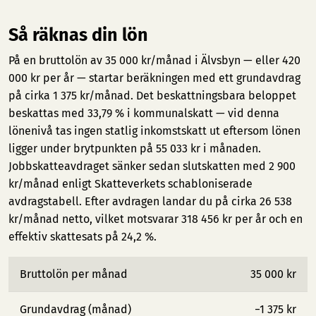
Så räknas din lön
På en bruttolön av 35 000 kr/månad i Älvsbyn — eller 420
000 kr per år — startar beräkningen med ett grundavdrag
på cirka 1 375 kr/månad. Det beskattningsbara beloppet
beskattas med 33,79 % i kommunalskatt — vid denna
lönenivå tas ingen statlig inkomstskatt ut eftersom lönen
ligger under brytpunkten på 55 033 kr i månaden.
Jobbskatteavdraget sänker sedan slutskatten med 2 900
kr/månad enligt Skatteverkets schabloniserade
avdragstabell. Efter avdragen landar du på cirka 26 538
kr/månad netto, vilket motsvarar 318 456 kr per år och en
effektiv skattesats på 24,2 %.
Bruttolön per månad
35 000 kr
Grundavdrag (månad)
−1 375 kr