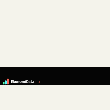
Ekonomi
Data
.nu
Data är grunden till fakta. ekonomidata.nu
drivs av folkrörelsen
Skiftet
. Hör av dig till
kontakt@ekonomidata.nu
om du har
förbättringsförslag.