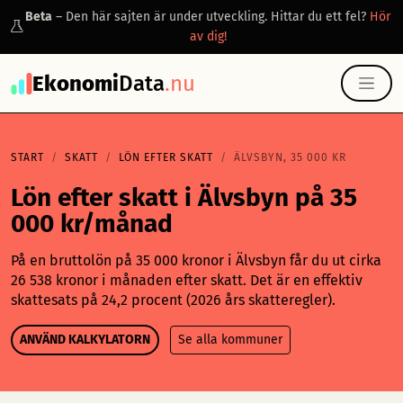
Beta
– Den här sajten är under utveckling. Hittar du ett fel?
Hör
av dig!
Ekonomi
Data
.nu
START
SKATT
LÖN EFTER SKATT
ÄLVSBYN, 35 000 KR
Lön efter skatt i Älvsbyn på 35
000 kr/månad
På en bruttolön på 35 000 kronor i Älvsbyn får du ut cirka
26 538 kronor i månaden efter skatt. Det är en effektiv
skattesats på 24,2 procent (2026 års skatteregler).
ANVÄND KALKYLATORN
Se alla kommuner