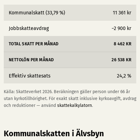
Kommunalskatt (33,79 %)
11 361 kr
Jobbskatteavdrag
−2 900 kr
TOTAL SKATT PER MÅNAD
8 462 KR
NETTOLÖN PER MÅNAD
26 538 KR
Effektiv skattesats
24,2 %
Källa: Skatteverket 2026. Beräkningen gäller person under 66 år
utan kyrkotillhörighet. För exakt skatt inklusive kyrkoavgift, avdrag
och reduktioner — använd
skattekalkylatorn
.
Kommunalskatten i Älvsbyn