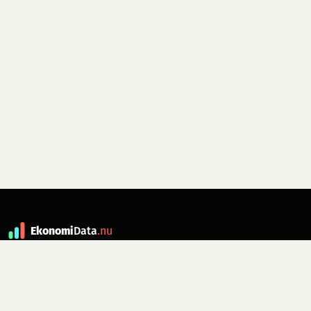
Ekonomi
Data
.nu
Data är grunden till fakta. ekonomidata.nu
drivs av folkrörelsen
Skiftet
. Hör av dig till
kontakt@ekonomidata.nu
om du har
förbättringsförslag.