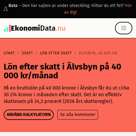
Beta
– Den här sajten är under utveckling. Hittar du ett fel?
Hör
av dig!
Ekonomi
Data
.nu
START
SKATT
LÖN EFTER SKATT
ÄLVSBYN, 40 000 KR
Lön efter skatt i Älvsbyn på 40
000 kr/månad
På en bruttolön på 40 000 kronor i Älvsbyn får du ut cirka
30 274 kronor i månaden efter skatt. Det är en effektiv
skattesats på 24,3 procent (2026 års skatteregler).
ANVÄND KALKYLATORN
Se alla kommuner