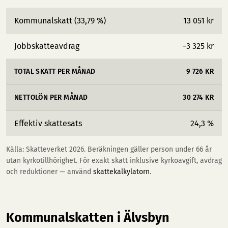
Kommunalskatt (33,79 %)
13 051 kr
Jobbskatteavdrag
−3 325 kr
TOTAL SKATT PER MÅNAD
9 726 KR
NETTOLÖN PER MÅNAD
30 274 KR
Effektiv skattesats
24,3 %
Källa: Skatteverket 2026. Beräkningen gäller person under 66 år
utan kyrkotillhörighet. För exakt skatt inklusive kyrkoavgift, avdrag
och reduktioner — använd
skattekalkylatorn
.
Kommunalskatten i Älvsbyn