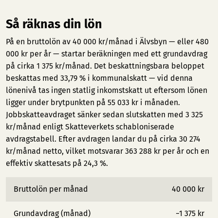
Så räknas din lön
På en bruttolön av 40 000 kr/månad i Älvsbyn — eller 480
000 kr per år — startar beräkningen med ett grundavdrag
på cirka 1 375 kr/månad. Det beskattningsbara beloppet
beskattas med 33,79 % i kommunalskatt — vid denna
lönenivå tas ingen statlig inkomstskatt ut eftersom lönen
ligger under brytpunkten på 55 033 kr i månaden.
Jobbskatteavdraget sänker sedan slutskatten med 3 325
kr/månad enligt Skatteverkets schabloniserade
avdragstabell. Efter avdragen landar du på cirka 30 274
kr/månad netto, vilket motsvarar 363 288 kr per år och en
effektiv skattesats på 24,3 %.
Bruttolön per månad
40 000 kr
Grundavdrag (månad)
−1 375 kr