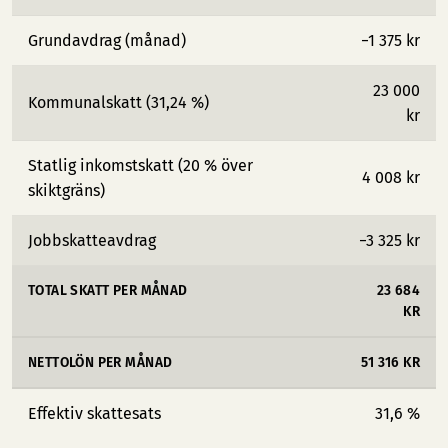
Grundavdrag (månad)
−1 375 kr
23 000
Kommunalskatt (31,24 %)
kr
Statlig inkomstskatt (20 % över
4 008 kr
skiktgräns)
Jobbskatteavdrag
−3 325 kr
TOTAL SKATT PER MÅNAD
23 684
KR
NETTOLÖN PER MÅNAD
51 316 KR
Effektiv skattesats
31,6 %