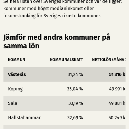
Se hela listan över Sveriges kommuner och var de ligger:
kommuner med högst medianinkomst
eller
inkomstranking för Sveriges rikaste kommuner
.
Jämför med andra kommuner på
samma lön
KOMMUN
KOMMUNALSKATT
NETTOLÖN/MÅNAD
Västerås
31,24 %
51 316 kr
Köping
33,04 %
49 991 kr
Sala
33,19 %
49 881 kr
Hallstahammar
32,69 %
50 249 kr