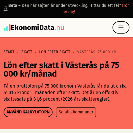
Beta
– Den här sajten är under utveckling. Hittar du ett fel?
Hör
av dig!
Ekonomi
Data
.nu
START
SKATT
LÖN EFTER SKATT
VÄSTERÅS, 75 000 KR
Lön efter skatt i Västerås på 75
000 kr/månad
På en bruttolön på 75 000 kronor i Västerås får du ut cirka
51 316 kronor i månaden efter skatt. Det är en effektiv
skattesats på 31,6 procent (2026 års skatteregler).
ANVÄND KALKYLATORN
Se alla kommuner