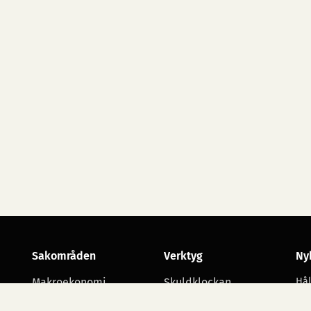
Sakområden
Verktyg
Ny
Makroekonomi
Skuldklockan
Hål
utv
Skatt
Opinionsmätningar