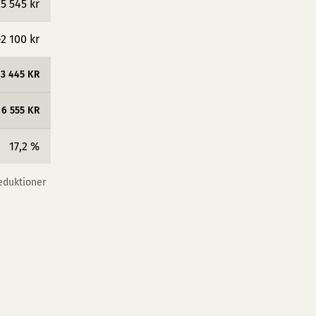
5 545 kr
−2 100 kr
3 445 KR
16 555 KR
17,2 %
reduktioner