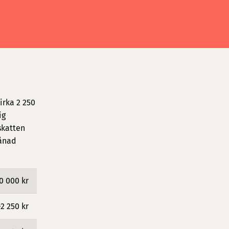
irka 2 250
ig
skatten
månad
0 000 kr
−2 250 kr