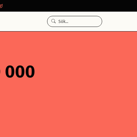
g!
0 000