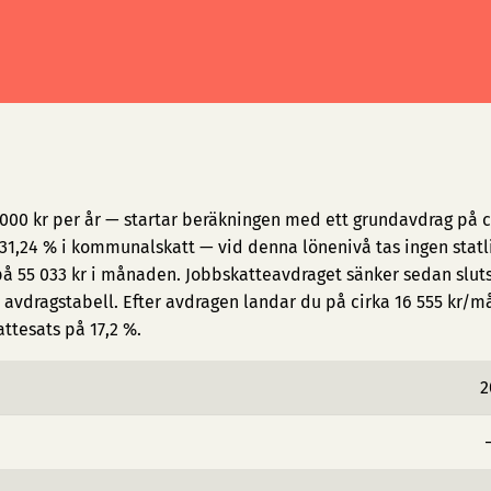
 000 kr per år — startar beräkningen med ett grundavdrag på c
1,24 % i kommunalskatt — vid denna lönenivå tas ingen statl
på 55 033 kr i månaden. Jobbskatteavdraget sänker sedan slut
avdragstabell. Efter avdragen landar du på cirka 16 555 kr/
attesats på 17,2 %.
2