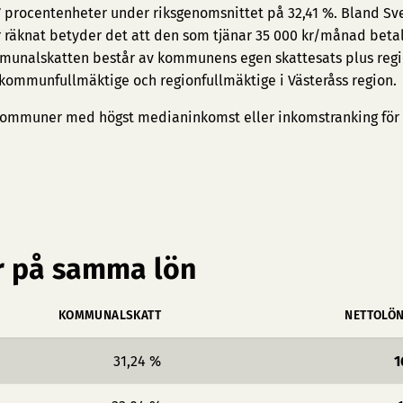
17 procentenheter under riksgenomsnittet på 32,41 %. Bland Sv
or räknat betyder det att den som tjänar 35 000 kr/månad betal
mmunalskatten består av kommunens egen skattesats plus reg
 kommunfullmäktige och regionfullmäktige i Västeråss region.
ommuner med högst medianinkomst
eller
inkomstranking för
 på samma lön
KOMMUNALSKATT
NETTOLÖ
31,24 %
1