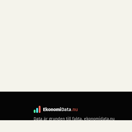
Ekonomi
Data
.nu
Data är grunden till fakta. ekonomidata.nu
drivs av folkrörelsen
Skiftet
. Hör av dig till