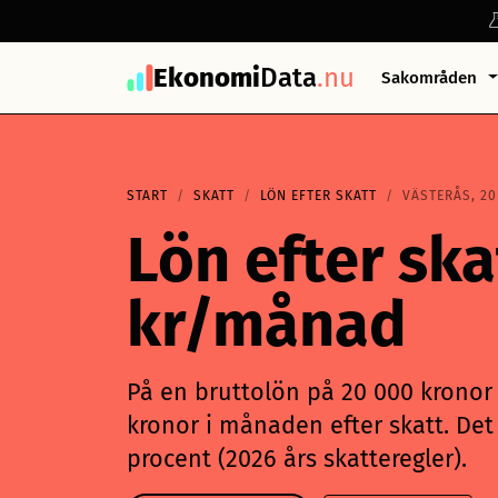
Ekonomi
Data
.nu
Sakområden
START
SKATT
LÖN EFTER SKATT
VÄSTERÅS, 20
Lön efter ska
kr/månad
På en bruttolön på 20 000 kronor i
kronor i månaden efter skatt. Det 
procent (2026 års skatteregler).