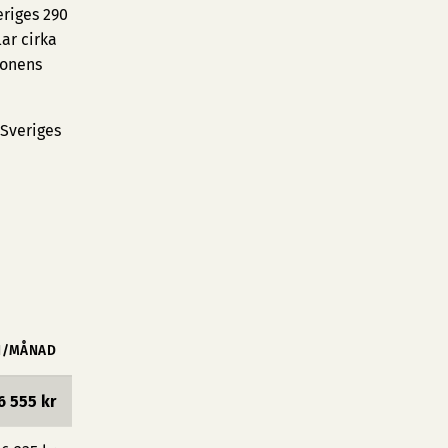
eriges 290
ar cirka
ionens
 Sveriges
N/MÅNAD
6 555 kr