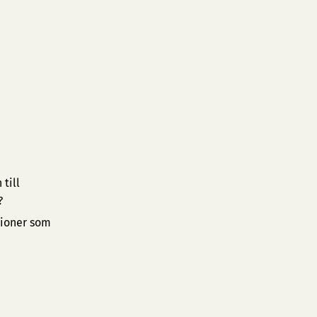
till
?
tioner som