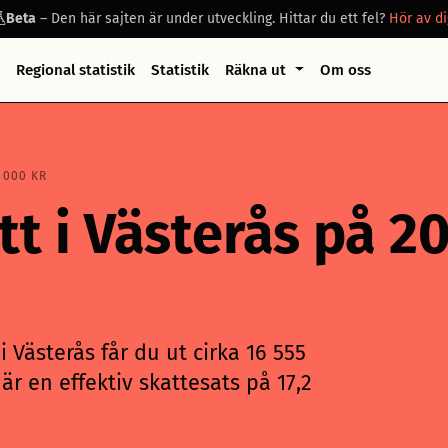
Beta
– Den här sajten är under utveckling. Hittar du ett fel?
Hör av di
Regional statistik
Statistik
Räkna ut
Om oss
 000 KR
tt i Västerås på 2
 Västerås får du ut cirka 16 555
är en effektiv skattesats på 17,2