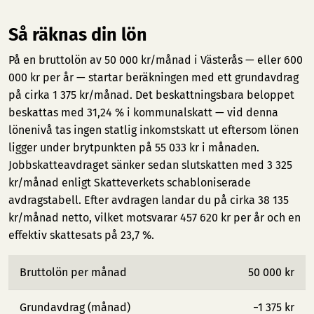
Så räknas din lön
På en bruttolön av 50 000 kr/månad i Västerås — eller 600
000 kr per år — startar beräkningen med ett grundavdrag
på cirka 1 375 kr/månad. Det beskattningsbara beloppet
beskattas med 31,24 % i kommunalskatt — vid denna
lönenivå tas ingen statlig inkomstskatt ut eftersom lönen
ligger under brytpunkten på 55 033 kr i månaden.
Jobbskatteavdraget sänker sedan slutskatten med 3 325
kr/månad enligt Skatteverkets schabloniserade
avdragstabell. Efter avdragen landar du på cirka 38 135
kr/månad netto, vilket motsvarar 457 620 kr per år och en
effektiv skattesats på 23,7 %.
Bruttolön per månad
50 000 kr
Grundavdrag (månad)
−1 375 kr