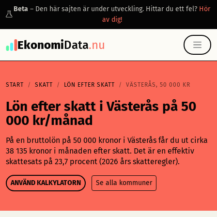
Beta
– Den här sajten är under utveckling. Hittar du ett fel?
Hör
av dig!
Ekonomi
Data
.nu
START
SKATT
LÖN EFTER SKATT
VÄSTERÅS, 50 000 KR
Lön efter skatt i Västerås på 50
000 kr/månad
På en bruttolön på 50 000 kronor i Västerås får du ut cirka
38 135 kronor i månaden efter skatt. Det är en effektiv
skattesats på 23,7 procent (2026 års skatteregler).
ANVÄND KALKYLATORN
Se alla kommuner