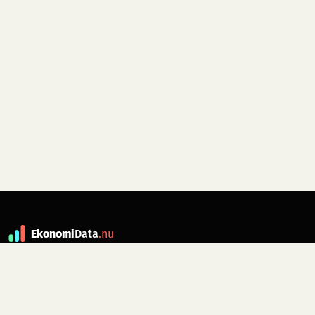
Ekonomi
Data
.nu
Data är grunden till fakta. ekonomidata.nu
drivs av folkrörelsen
Skiftet
. Hör av dig till
kontakt@ekonomidata.nu
om du har
förbättringsförslag.