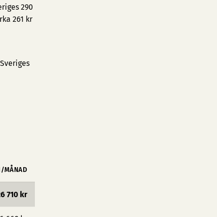
eriges 290
rka 261 kr
 Sveriges
N/MÅNAD
6 710 kr