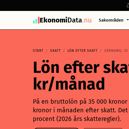
Ekonomi
Data
.nu
Sakområden
START
SKATT
LÖN EFTER SKATT
VÄRNAMO, 35
Lön efter sk
kr/månad
På en bruttolön på 35 000 kronor 
kronor i månaden efter skatt. Det 
procent (2026 års skatteregler).