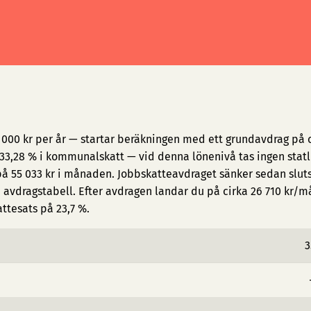
000 kr per år — startar beräkningen med ett grundavdrag på c
3,28 % i kommunalskatt — vid denna lönenivå tas ingen statl
på 55 033 kr i månaden. Jobbskatteavdraget sänker sedan slut
avdragstabell. Efter avdragen landar du på cirka 26 710 kr/
attesats på 23,7 %.
3