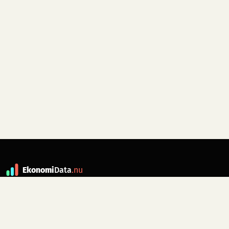
Ekonomi
Data
.nu
Data är grunden till fakta. ekonomidata.nu
drivs av folkrörelsen
Skiftet
. Hör av dig till
kontakt@ekonomidata.nu
om du har
förbättringsförslag.