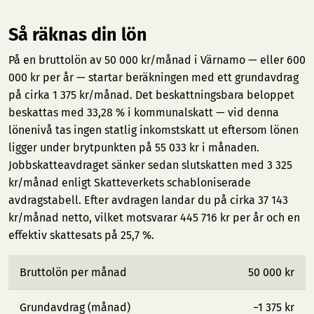
Så räknas din lön
På en bruttolön av 50 000 kr/månad i Värnamo — eller 600
000 kr per år — startar beräkningen med ett grundavdrag
på cirka 1 375 kr/månad. Det beskattningsbara beloppet
beskattas med 33,28 % i kommunalskatt — vid denna
lönenivå tas ingen statlig inkomstskatt ut eftersom lönen
ligger under brytpunkten på 55 033 kr i månaden.
Jobbskatteavdraget sänker sedan slutskatten med 3 325
kr/månad enligt Skatteverkets schabloniserade
avdragstabell. Efter avdragen landar du på cirka 37 143
kr/månad netto, vilket motsvarar 445 716 kr per år och en
effektiv skattesats på 25,7 %.
Bruttolön per månad
50 000 kr
Grundavdrag (månad)
−1 375 kr