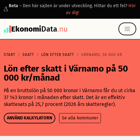
Beta
– Den här sajten är under utveckling. Hittar du ett fel?
Hör
av dig!
Ekonomi
Data
.nu
START
SKATT
LÖN EFTER SKATT
VÄRNAMO, 50 000 KR
Lön efter skatt i Värnamo på 50
000 kr/månad
På en bruttolön på 50 000 kronor i Värnamo får du ut cirka
37 143 kronor i månaden efter skatt. Det är en effektiv
skattesats på 25,7 procent (2026 års skatteregler).
ANVÄND KALKYLATORN
Se alla kommuner