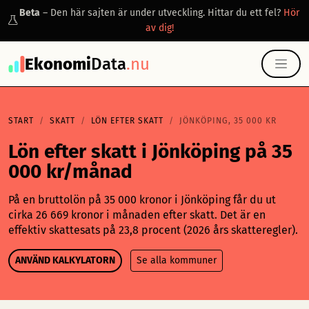
Beta
– Den här sajten är under utveckling. Hittar du ett fel?
Hör
av dig!
Ekonomi
Data
.nu
START
SKATT
LÖN EFTER SKATT
JÖNKÖPING, 35 000 KR
Lön efter skatt i Jönköping på 35
000 kr/månad
På en bruttolön på 35 000 kronor i Jönköping får du ut
cirka 26 669 kronor i månaden efter skatt. Det är en
effektiv skattesats på 23,8 procent (2026 års skatteregler).
ANVÄND KALKYLATORN
Se alla kommuner