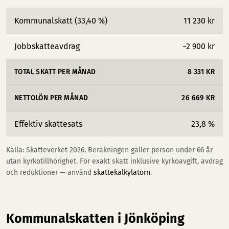
Kommunalskatt (33,40 %)
11 230 kr
Jobbskatteavdrag
−2 900 kr
TOTAL SKATT PER MÅNAD
8 331 KR
NETTOLÖN PER MÅNAD
26 669 KR
Effektiv skattesats
23,8 %
Källa: Skatteverket 2026. Beräkningen gäller person under 66 år
utan kyrkotillhörighet. För exakt skatt inklusive kyrkoavgift, avdrag
och reduktioner — använd
skattekalkylatorn
.
Kommunalskatten i Jönköping