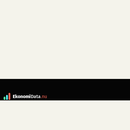
Ekonomi
Data
.nu
Data är grunden till fakta. ekonomidata.nu
drivs av folkrörelsen
Skiftet
. Hör av dig till
kontakt@ekonomidata.nu
om du har
förbättringsförslag.