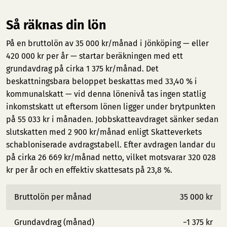
Så räknas din lön
På en bruttolön av 35 000 kr/månad i Jönköping — eller
420 000 kr per år — startar beräkningen med ett
grundavdrag på cirka 1 375 kr/månad. Det
beskattningsbara beloppet beskattas med 33,40 % i
kommunalskatt — vid denna lönenivå tas ingen statlig
inkomstskatt ut eftersom lönen ligger under brytpunkten
på 55 033 kr i månaden. Jobbskatteavdraget sänker sedan
slutskatten med 2 900 kr/månad enligt Skatteverkets
schabloniserade avdragstabell. Efter avdragen landar du
på cirka 26 669 kr/månad netto, vilket motsvarar 320 028
kr per år och en effektiv skattesats på 23,8 %.
Bruttolön per månad
35 000 kr
Grundavdrag (månad)
−1 375 kr