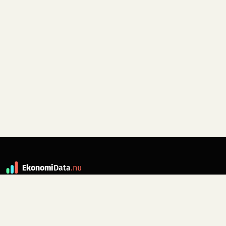
Ekonomi
Data
.nu
Data är grunden till fakta. ekonomidata.nu
drivs av folkrörelsen
Skiftet
. Hör av dig till
kontakt@ekonomidata.nu
om du har
förbättringsförslag.