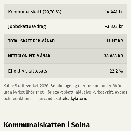
Kommunalskatt (29,70 %)
14 441 kr
Jobbskatteavdrag
−3 325 kr
TOTAL SKATT PER MÅNAD
11 117 KR
NETTOLÖN PER MÅNAD
38 883 KR
Effektiv skattesats
22,2 %
Källa: Skatteverket 2026. Beräkningen gäller person under 66 år
utan kyrkotillhörighet. För exakt skatt inklusive kyrkoavgift, avdrag
och reduktioner — använd
skattekalkylatorn
.
Kommunalskatten i Solna