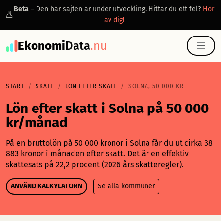
Beta
– Den här sajten är under utveckling. Hittar du ett fel?
Hör
av dig!
Ekonomi
Data
.nu
START
SKATT
LÖN EFTER SKATT
SOLNA, 50 000 KR
Lön efter skatt i Solna på 50 000
kr/månad
På en bruttolön på 50 000 kronor i Solna får du ut cirka 38
883 kronor i månaden efter skatt. Det är en effektiv
skattesats på 22,2 procent (2026 års skatteregler).
ANVÄND KALKYLATORN
Se alla kommuner