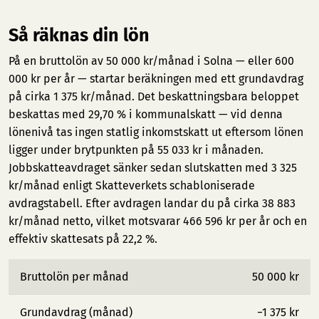
Så räknas din lön
På en bruttolön av 50 000 kr/månad i Solna — eller 600
000 kr per år — startar beräkningen med ett grundavdrag
på cirka 1 375 kr/månad. Det beskattningsbara beloppet
beskattas med 29,70 % i kommunalskatt — vid denna
lönenivå tas ingen statlig inkomstskatt ut eftersom lönen
ligger under brytpunkten på 55 033 kr i månaden.
Jobbskatteavdraget sänker sedan slutskatten med 3 325
kr/månad enligt Skatteverkets schabloniserade
avdragstabell. Efter avdragen landar du på cirka 38 883
kr/månad netto, vilket motsvarar 466 596 kr per år och en
effektiv skattesats på 22,2 %.
Bruttolön per månad
50 000 kr
Grundavdrag (månad)
−1 375 kr