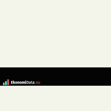
Ekonomi
Data
.nu
Data är grunden till fakta. ekonomidata.nu
drivs av folkrörelsen
Skiftet
. Hör av dig till
kontakt@ekonomidata.nu
om du har
förbättringsförslag.