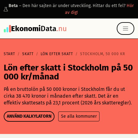
Beta
– Den här sajten är under utveckling. Hittar du ett fel?
Hör
av dig!
Ekonomi
Data
.nu
START
SKATT
LÖN EFTER SKATT
STOCKHOLM, 50 000 KR
Lön efter skatt i Stockholm på 50
000 kr/månad
På en bruttolön på 50 000 kronor i Stockholm får du ut
cirka 38 470 kronor i månaden efter skatt. Det är en
effektiv skattesats på 23,1 procent (2026 års skatteregler).
ANVÄND KALKYLATORN
Se alla kommuner