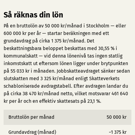
Så räknas din lön
På en bruttolön av 50 000 kr/månad i Stockholm — eller
600 000 kr per år — startar beräkningen med ett
grundavdrag på cirka 1 375 kr/månad. Det
beskattningsbara beloppet beskattas med 30,55 % i
kommunalskatt — vid denna lönenivå tas ingen statlig
inkomstskatt ut eftersom lönen ligger under brytpunkten
på 55 033 kr i månaden. Jobbskatteavdraget sänker sedan
slutskatten med 3 325 kr/månad enligt Skatteverkets
schabloniserade avdragstabell. Efter avdragen landar du
på cirka 38 470 kr/månad netto, vilket motsvarar 461 640
kr per år och en effektiv skattesats på 23,1 %.
Bruttolön per månad
50 000 kr
Grundavdrag (månad)
−1 375 kr