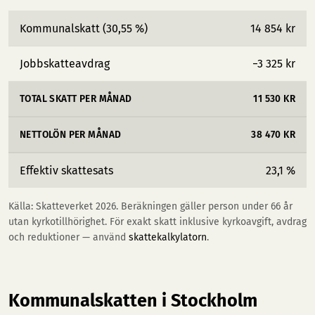
Kommunalskatt (30,55 %)
14 854 kr
Jobbskatteavdrag
−3 325 kr
TOTAL SKATT PER MÅNAD
11 530 KR
NETTOLÖN PER MÅNAD
38 470 KR
Effektiv skattesats
23,1 %
Källa: Skatteverket 2026. Beräkningen gäller person under 66 år
utan kyrkotillhörighet. För exakt skatt inklusive kyrkoavgift, avdrag
och reduktioner — använd
skattekalkylatorn
.
Kommunalskatten i Stockholm