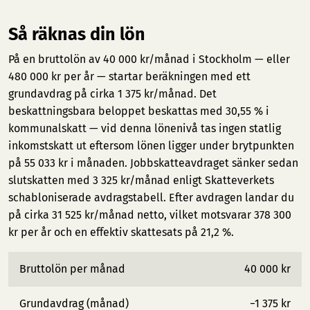
Så räknas din lön
På en bruttolön av 40 000 kr/månad i Stockholm — eller
480 000 kr per år — startar beräkningen med ett
grundavdrag på cirka 1 375 kr/månad. Det
beskattningsbara beloppet beskattas med 30,55 % i
kommunalskatt — vid denna lönenivå tas ingen statlig
inkomstskatt ut eftersom lönen ligger under brytpunkten
på 55 033 kr i månaden. Jobbskatteavdraget sänker sedan
slutskatten med 3 325 kr/månad enligt Skatteverkets
schabloniserade avdragstabell. Efter avdragen landar du
på cirka 31 525 kr/månad netto, vilket motsvarar 378 300
kr per år och en effektiv skattesats på 21,2 %.
Bruttolön per månad
40 000 kr
Grundavdrag (månad)
−1 375 kr