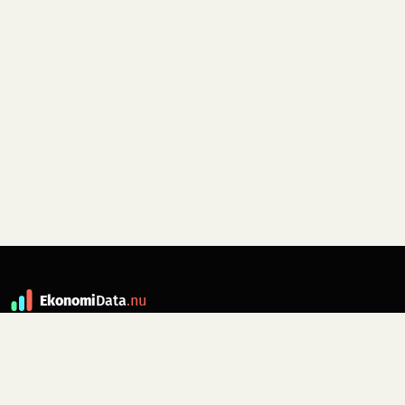
Ekonomi
Data
.nu
Data är grunden till fakta. ekonomidata.nu
drivs av folkrörelsen
Skiftet
. Hör av dig till
kontakt@ekonomidata.nu
om du har
förbättringsförslag.