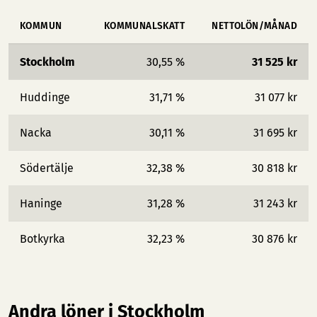
KOMMUN
KOMMUNALSKATT
NETTOLÖN/MÅNAD
Stockholm
30,55 %
31 525 kr
Huddinge
31,71 %
31 077 kr
Nacka
30,11 %
31 695 kr
Södertälje
32,38 %
30 818 kr
Haninge
31,28 %
31 243 kr
Botkyrka
32,23 %
30 876 kr
Andra löner i Stockholm