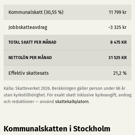
Kommunalskatt (30,55 %)
11 799 kr
Jobbskatteavdrag
−3 325 kr
TOTAL SKATT PER MÅNAD
8 475 KR
NETTOLÖN PER MÅNAD
31 525 KR
Effektiv skattesats
21,2 %
Källa: Skatteverket 2026. Beräkningen gäller person under 66 år
utan kyrkotillhörighet. För exakt skatt inklusive kyrkoavgift, avdrag
och reduktioner — använd
skattekalkylatorn
.
Kommunalskatten i Stockholm