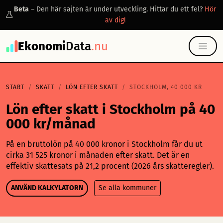
Beta
– Den här sajten är under utveckling. Hittar du ett fel?
Hör
av dig!
Ekonomi
Data
.nu
START
SKATT
LÖN EFTER SKATT
STOCKHOLM, 40 000 KR
Lön efter skatt i Stockholm på 40
000 kr/månad
På en bruttolön på 40 000 kronor i Stockholm får du ut
cirka 31 525 kronor i månaden efter skatt. Det är en
effektiv skattesats på 21,2 procent (2026 års skatteregler).
ANVÄND KALKYLATORN
Se alla kommuner