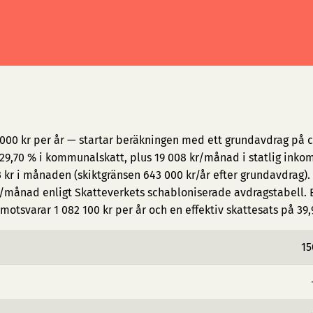
 000 kr per år — startar beräkningen med ett grundavdrag på c
9,70 % i kommunalskatt, plus 19 008 kr/månad i statlig inkom
 kr i månaden (skiktgränsen 643 000 kr/år efter grundavdrag).
/månad enligt Skatteverkets schabloniserade avdragstabell. E
otsvarar 1 082 100 kr per år och en effektiv skattesats på 39,
15