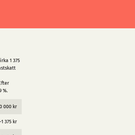
irka 1 375
stskatt
fter
9 %.
0 000 kr
−1 375 kr