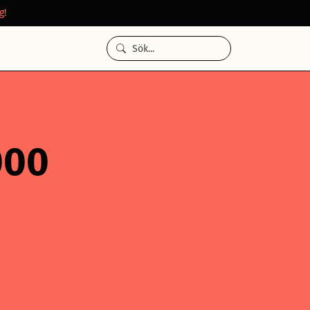
g!
000