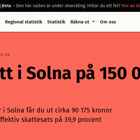
Beta
– Den här sajten är under utveckling. Hittar du ett fel?
Hör av di
Regional statistik
Statistik
Räkna ut
Om oss
00 KR
tt i Solna på 150 
i Solna får du ut cirka 90 175 kronor
ffektiv skattesats på 39,9 procent