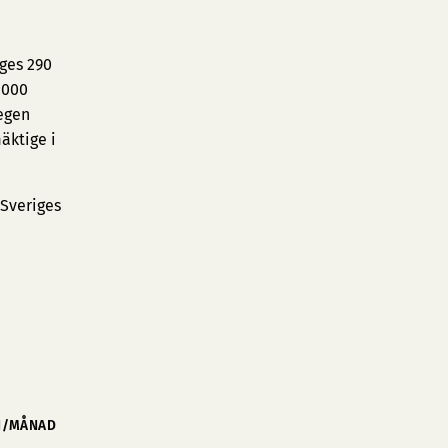
iges 290
 000
egen
äktige i
 Sveriges
N/MÅNAD