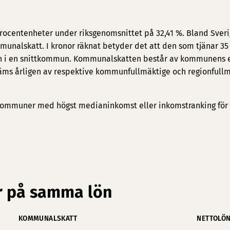
 procentenheter under riksgenomsnittet på 32,41 %. Bland Sver
nalskatt. I kronor räknat betyder det att den som tjänar 35
 än i en snittkommun. Kommunalskatten består av kommunens 
täms årligen av respektive kommunfullmäktige och regionfullm
ommuner med högst medianinkomst
eller
inkomstranking för
 på samma lön
KOMMUNALSKATT
NETTOLÖ