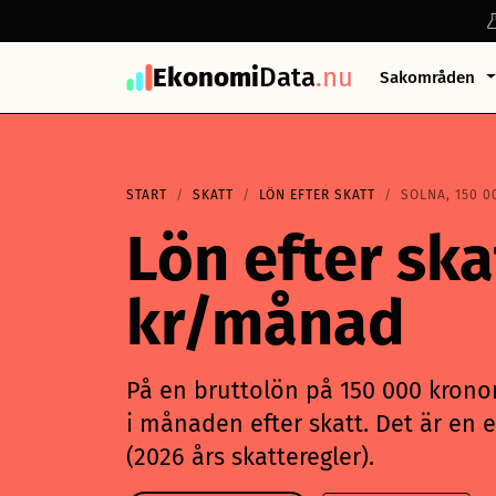
Ekonomi
Data
.nu
Sakområden
START
SKATT
LÖN EFTER SKATT
SOLNA, 150 0
Lön efter ska
kr/månad
På en bruttolön på 150 000 kronor 
i månaden efter skatt. Det är en e
(2026 års skatteregler).