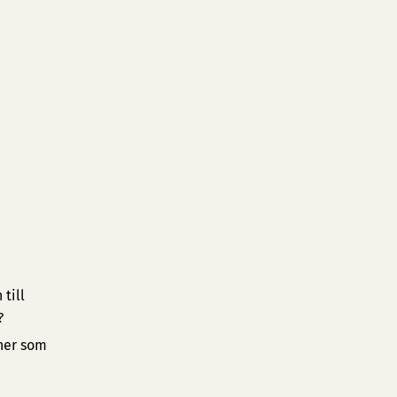
till
?
oner som