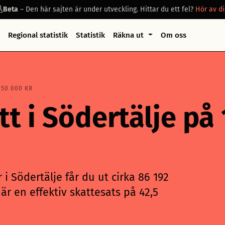
Beta
– Den här sajten är under utveckling. Hittar du ett fel?
Hör av di
Regional statistik
Statistik
Räkna ut
Om oss
150 000 KR
tt i Södertälje på
i Södertälje får du ut cirka 86 192
är en effektiv skattesats på 42,5