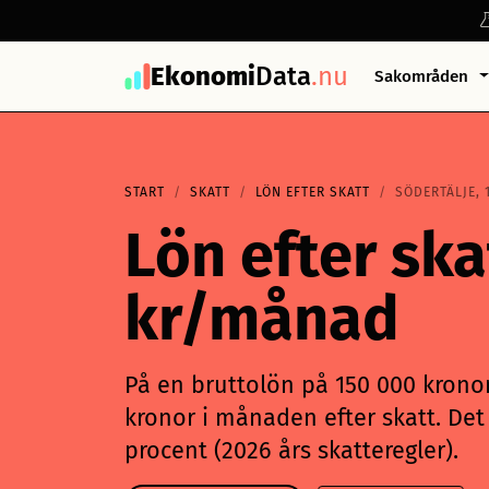
Ekonomi
Data
.nu
Sakområden
START
SKATT
LÖN EFTER SKATT
SÖDERTÄLJE, 
Lön efter ska
kr/månad
På en bruttolön på 150 000 kronor 
kronor i månaden efter skatt. Det 
procent (2026 års skatteregler).