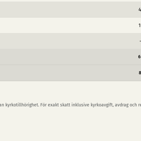
4
1
6
n kyrkotillhörighet. För exakt skatt inklusive kyrkoavgift, avdrag och 