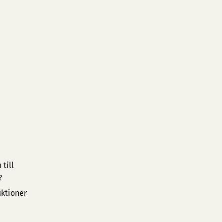
till
?
uktioner