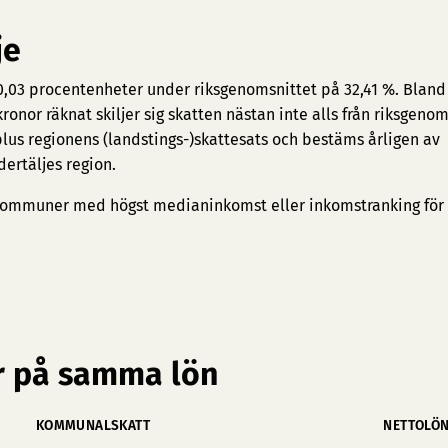
je
 0,03 procentenheter under riksgenomsnittet på 32,41 %. Bland
nor räknat skiljer sig skatten nästan inte alls från riksgenom
s regionens (landstings-)skattesats och bestäms årligen av
ertäljes region.
ommuner med högst medianinkomst
eller
inkomstranking för
 på samma lön
KOMMUNALSKATT
NETTOLÖ