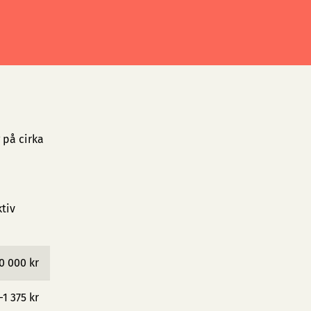
 på cirka
ktiv
0 000 kr
−1 375 kr