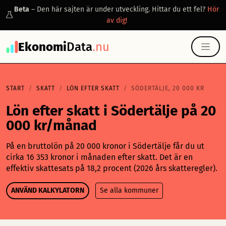
Beta
– Den här sajten är under utveckling. Hittar du ett fel?
Hör
av dig!
Ekonomi
Data
.nu
START
SKATT
LÖN EFTER SKATT
SÖDERTÄLJE, 20 000 KR
Lön efter skatt i Södertälje på 20
000 kr/månad
På en bruttolön på 20 000 kronor i Södertälje får du ut
cirka 16 353 kronor i månaden efter skatt. Det är en
effektiv skattesats på 18,2 procent (2026 års skatteregler).
ANVÄND KALKYLATORN
Se alla kommuner