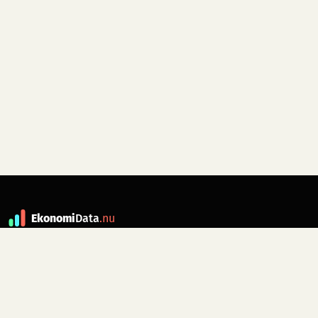
Ekonomi
Data
.nu
Data är grunden till fakta. ekonomidata.nu
drivs av folkrörelsen
Skiftet
. Hör av dig till
kontakt@ekonomidata.nu
om du har
förbättringsförslag.
Datakällor:
SCB, Riksbanken,