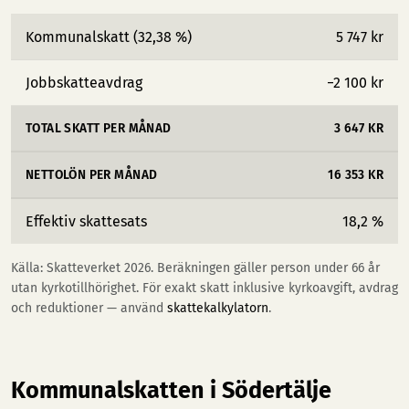
Kommunalskatt (32,38 %)
5 747 kr
Jobbskatteavdrag
−2 100 kr
TOTAL SKATT PER MÅNAD
3 647 KR
NETTOLÖN PER MÅNAD
16 353 KR
Effektiv skattesats
18,2 %
Källa: Skatteverket 2026. Beräkningen gäller person under 66 år
utan kyrkotillhörighet. För exakt skatt inklusive kyrkoavgift, avdrag
och reduktioner — använd
skattekalkylatorn
.
Kommunalskatten i Södertälje