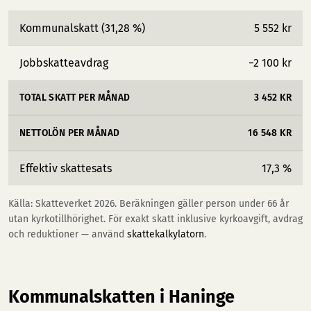
Kommunalskatt (31,28 %)
5 552 kr
Jobbskatteavdrag
−2 100 kr
TOTAL SKATT PER MÅNAD
3 452 KR
NETTOLÖN PER MÅNAD
16 548 KR
Effektiv skattesats
17,3 %
Källa: Skatteverket 2026. Beräkningen gäller person under 66 år
utan kyrkotillhörighet. För exakt skatt inklusive kyrkoavgift, avdrag
och reduktioner — använd
skattekalkylatorn
.
Kommunalskatten i Haninge