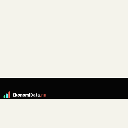
Ekonomi
Data
.nu
Data är grunden till fakta. ekonomidata.nu
drivs av folkrörelsen
Skiftet
. Hör av dig till
kontakt@ekonomidata.nu
om du har
förbättringsförslag.