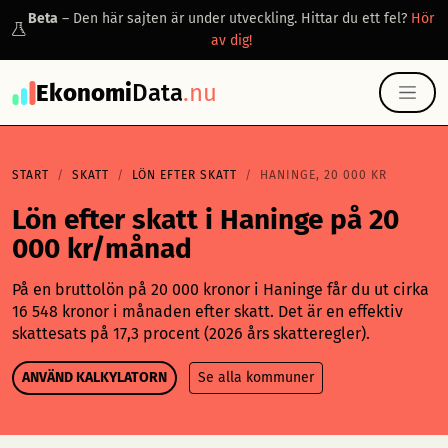
Beta
– Den här sajten är under utveckling. Hittar du ett fel?
Hör
av dig!
Ekonomi
Data
.nu
START
SKATT
LÖN EFTER SKATT
HANINGE, 20 000 KR
Lön efter skatt i Haninge på 20
000 kr/månad
På en bruttolön på 20 000 kronor i Haninge får du ut cirka
16 548 kronor i månaden efter skatt. Det är en effektiv
skattesats på 17,3 procent (2026 års skatteregler).
ANVÄND KALKYLATORN
Se alla kommuner