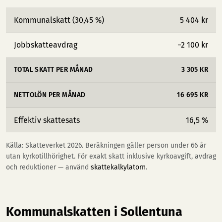
Kommunalskatt (30,45 %)
5 404 kr
Jobbskatteavdrag
−2 100 kr
TOTAL SKATT PER MÅNAD
3 305 KR
NETTOLÖN PER MÅNAD
16 695 KR
Effektiv skattesats
16,5 %
Källa: Skatteverket 2026. Beräkningen gäller person under 66 år
utan kyrkotillhörighet. För exakt skatt inklusive kyrkoavgift, avdrag
och reduktioner — använd
skattekalkylatorn
.
Kommunalskatten i Sollentuna