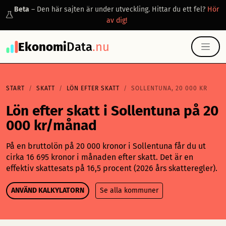
Beta
– Den här sajten är under utveckling. Hittar du ett fel?
Hör
av dig!
Ekonomi
Data
.nu
START
SKATT
LÖN EFTER SKATT
SOLLENTUNA, 20 000 KR
Lön efter skatt i Sollentuna på 20
000 kr/månad
På en bruttolön på 20 000 kronor i Sollentuna får du ut
cirka 16 695 kronor i månaden efter skatt. Det är en
effektiv skattesats på 16,5 procent (2026 års skatteregler).
ANVÄND KALKYLATORN
Se alla kommuner