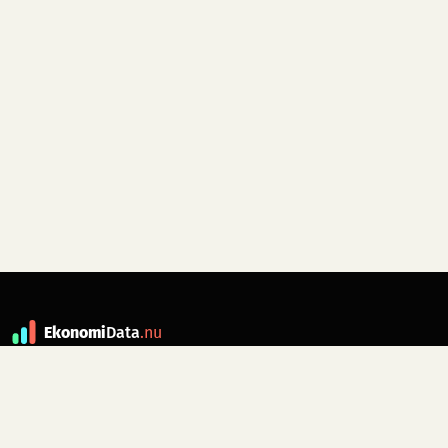
Ekonomi
Data
.nu
Data är grunden till fakta. ekonomidata.nu
drivs av folkrörelsen
Skiftet
. Hör av dig till
kontakt@ekonomidata.nu
om du har
förbättringsförslag.