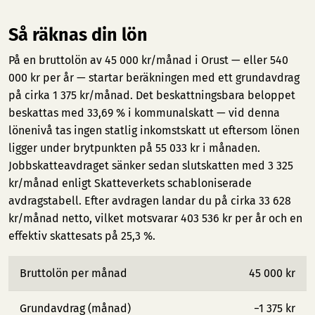
Så räknas din lön
På en bruttolön av 45 000 kr/månad i Orust — eller 540
000 kr per år — startar beräkningen med ett grundavdrag
på cirka 1 375 kr/månad. Det beskattningsbara beloppet
beskattas med 33,69 % i kommunalskatt — vid denna
lönenivå tas ingen statlig inkomstskatt ut eftersom lönen
ligger under brytpunkten på 55 033 kr i månaden.
Jobbskatteavdraget sänker sedan slutskatten med 3 325
kr/månad enligt Skatteverkets schabloniserade
avdragstabell. Efter avdragen landar du på cirka 33 628
kr/månad netto, vilket motsvarar 403 536 kr per år och en
effektiv skattesats på 25,3 %.
Bruttolön per månad
45 000 kr
Grundavdrag (månad)
−1 375 kr