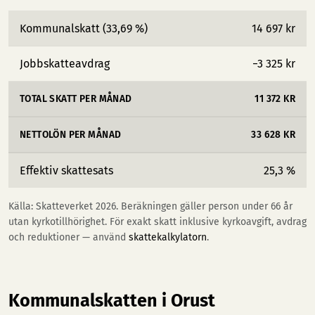
Kommunalskatt (33,69 %)
14 697 kr
Jobbskatteavdrag
−3 325 kr
TOTAL SKATT PER MÅNAD
11 372 KR
NETTOLÖN PER MÅNAD
33 628 KR
Effektiv skattesats
25,3 %
Källa: Skatteverket 2026. Beräkningen gäller person under 66 år
utan kyrkotillhörighet. För exakt skatt inklusive kyrkoavgift, avdrag
och reduktioner — använd
skattekalkylatorn
.
Kommunalskatten i Orust