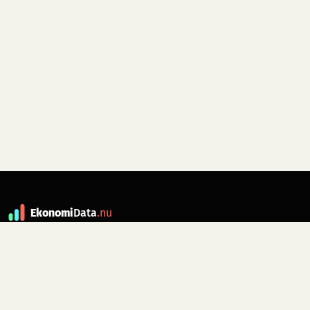
Ekonomi
Data
.nu
Data är grunden till fakta. ekonomidata.nu
drivs av folkrörelsen
Skiftet
. Hör av dig till
kontakt@ekonomidata.nu
om du har
förbättringsförslag.
Datakällor:
SCB, Riksbanken,