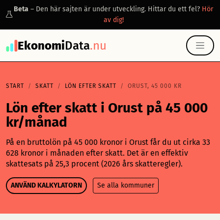
Beta
– Den här sajten är under utveckling. Hittar du ett fel?
Hör
av dig!
Ekonomi
Data
.nu
START
SKATT
LÖN EFTER SKATT
ORUST, 45 000 KR
Lön efter skatt i Orust på 45 000
kr/månad
På en bruttolön på 45 000 kronor i Orust får du ut cirka 33
628 kronor i månaden efter skatt. Det är en effektiv
skattesats på 25,3 procent (2026 års skatteregler).
ANVÄND KALKYLATORN
Se alla kommuner