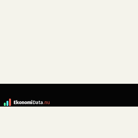
Ekonomi
Data
.nu
Data är grunden till fakta. ekonomidata.nu
drivs av folkrörelsen
Skiftet
. Hör av dig till
kontakt@ekonomidata.nu
om du har
förbättringsförslag.