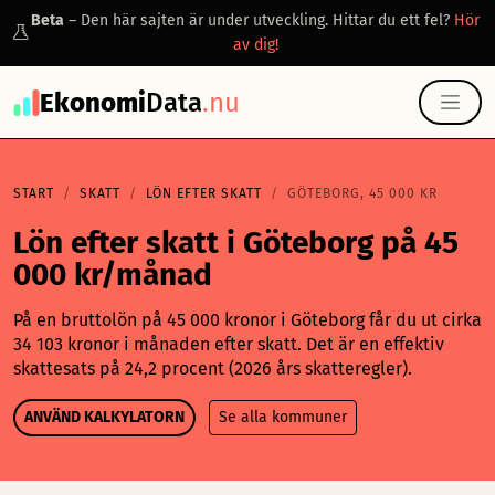
Beta
– Den här sajten är under utveckling. Hittar du ett fel?
Hör
av dig!
Ekonomi
Data
.nu
START
SKATT
LÖN EFTER SKATT
GÖTEBORG, 45 000 KR
Lön efter skatt i Göteborg på 45
000 kr/månad
På en bruttolön på 45 000 kronor i Göteborg får du ut cirka
34 103 kronor i månaden efter skatt. Det är en effektiv
skattesats på 24,2 procent (2026 års skatteregler).
ANVÄND KALKYLATORN
Se alla kommuner