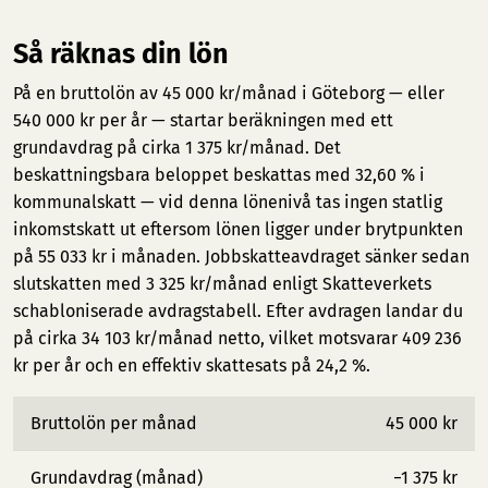
Så räknas din lön
På en bruttolön av 45 000 kr/månad i Göteborg — eller
540 000 kr per år — startar beräkningen med ett
grundavdrag på cirka 1 375 kr/månad. Det
beskattningsbara beloppet beskattas med 32,60 % i
kommunalskatt — vid denna lönenivå tas ingen statlig
inkomstskatt ut eftersom lönen ligger under brytpunkten
på 55 033 kr i månaden. Jobbskatteavdraget sänker sedan
slutskatten med 3 325 kr/månad enligt Skatteverkets
schabloniserade avdragstabell. Efter avdragen landar du
på cirka 34 103 kr/månad netto, vilket motsvarar 409 236
kr per år och en effektiv skattesats på 24,2 %.
Bruttolön per månad
45 000 kr
Grundavdrag (månad)
−1 375 kr