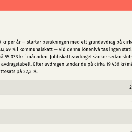
0 kr per år — startar beräkningen med ett grundavdrag på cirk
3,69 % i kommunalskatt — vid denna lönenivå tas ingen statl
på 55 033 kr i månaden. Jobbskatteavdraget sänker sedan slut
avdragstabell. Efter avdragen landar du på cirka 19 436 kr/
attesats på 22,3 %.
2