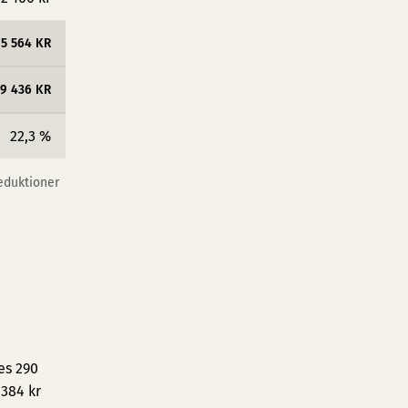
5 564 KR
19 436 KR
22,3 %
reduktioner
es 290
 384 kr