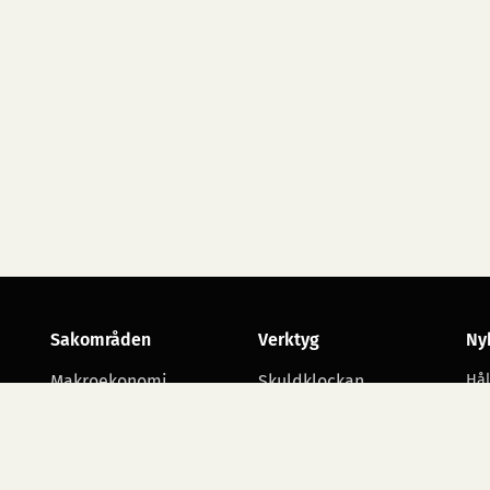
Sakområden
Verktyg
Ny
Makroekonomi
Skuldklockan
Hål
utv
Skatt
Opinionsmätningar
Arbetsmarknad
Statsbudgetens
utgiftsområden
Företagande