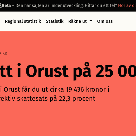
Beta
– Den här sajten är under utveckling. Hittar du ett fel?
Hör av di
Regional statistik
Statistik
Räkna ut
Om oss
0 KR
att i Orust på 25 
 Orust får du ut cirka 19 436 kronor i
ektiv skattesats på 22,3 procent