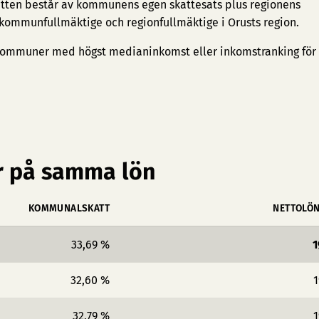
tten består av kommunens egen skattesats plus regionens
 kommunfullmäktige och regionfullmäktige i Orusts region.
ommuner med högst medianinkomst
eller
inkomstranking för
 på samma lön
KOMMUNALSKATT
NETTOLÖ
33,69 %
1
32,60 %
1
32,79 %
1