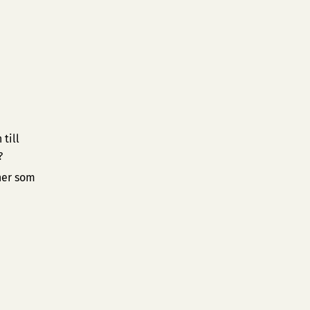
till
?
ner som