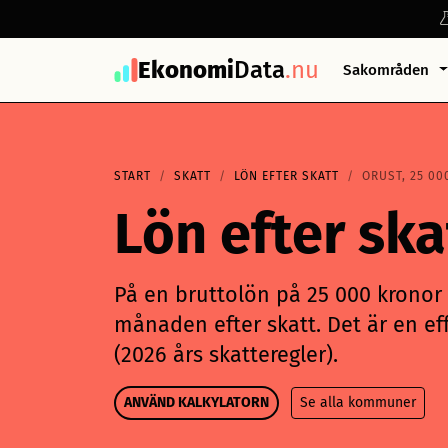
Ekonomi
Data
.nu
Sakområden
START
SKATT
LÖN EFTER SKATT
ORUST, 25 00
Lön efter sk
På en bruttolön på 25 000 kronor i
månaden efter skatt. Det är en eff
(2026 års skatteregler).
ANVÄND KALKYLATORN
Se alla kommuner