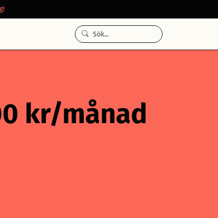
g!
000 kr/månad