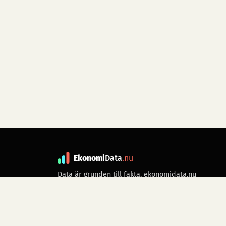
Ekonomi
Data
.nu
Data är grunden till fakta. ekonomidata.nu
drivs av folkrörelsen
Skiftet
. Hör av dig till
kontakt@ekonomidata.nu
om du har
förbättringsförslag.