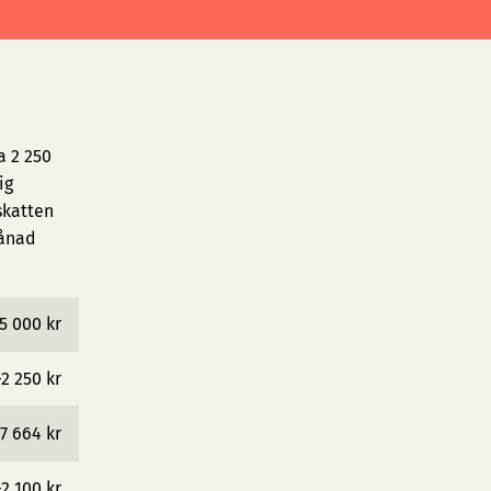
a 2 250
ig
skatten
månad
5 000 kr
−2 250 kr
7 664 kr
−2 100 kr