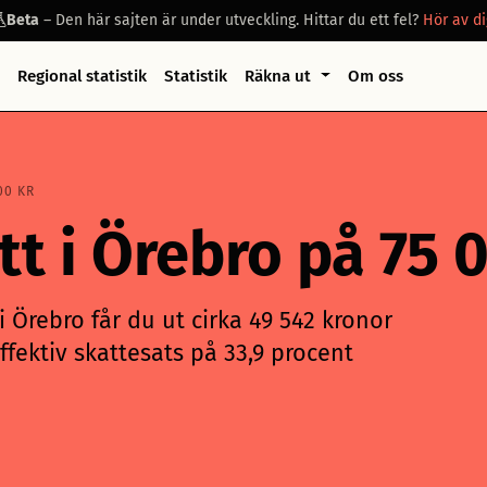
Beta
– Den här sajten är under utveckling. Hittar du ett fel?
Hör av di
Regional statistik
Statistik
Räkna ut
Om oss
00 KR
att i Örebro på 75
 Örebro får du ut cirka 49 542 kronor
ffektiv skattesats på 33,9 procent