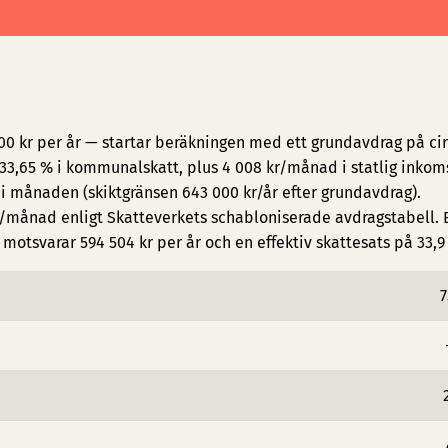
00 kr per år — startar beräkningen med ett grundavdrag på cir
3,65 % i kommunalskatt, plus 4 008 kr/månad i statlig inkom
 i månaden (skiktgränsen 643 000 kr/år efter grundavdrag).
/månad enligt Skatteverkets schabloniserade avdragstabell. E
motsvarar 594 504 kr per år och en effektiv skattesats på 33,9
7