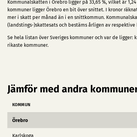
Kommunalskatten i Örebro ligger på 33,65 %, vilket är 1,2
kommuner ligger Örebro en bit över snittet. I kronor räkna
mer i skatt per månad än i en snittkommun. Kommunalska
(landstings-)skattesats och bestäms årligen av respektiv
Se hela listan över Sveriges kommuner och var de ligger:
k
rikaste kommuner
.
Jämför med andra kommuner
KOMMUN
Örebro
Karlskoga