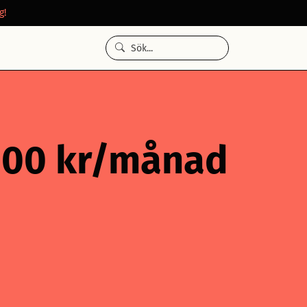
g!
 000 kr/månad