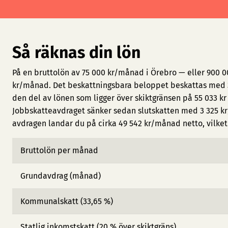
Så räknas din lön
På en bruttolön av 75 000 kr/månad i Örebro — eller 900 0
kr/månad. Det beskattningsbara beloppet beskattas med 3
den del av lönen som ligger över skiktgränsen på 55 033 kr
Jobbskatteavdraget sänker sedan slutskatten med 3 325 kr
avdragen landar du på cirka 49 542 kr/månad netto, vilket 
Bruttolön per månad
Grundavdrag (månad)
Kommunalskatt (33,65 %)
Statlig inkomstskatt (20 % över skiktgräns)