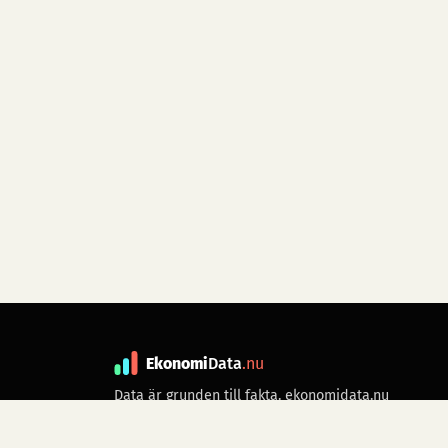
Ekonomi
Data
.nu
Data är grunden till fakta. ekonomidata.nu
drivs av folkrörelsen
Skiftet
. Hör av dig till
kontakt@ekonomidata.nu
om du har