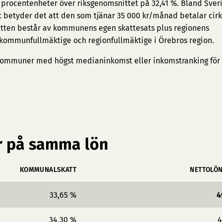
4 procentenheter över riksgenomsnittet på 32,41 %. Bland Sver
t betyder det att den som tjänar 35 000 kr/månad betalar cirk
tten består av kommunens egen skattesats plus regionens
e kommunfullmäktige och regionfullmäktige i Örebros region.
ommuner med högst medianinkomst
eller
inkomstranking för
 på samma lön
KOMMUNALSKATT
NETTOLÖ
33,65 %
4
34,30 %
4