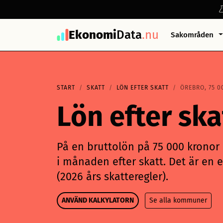
Ekonomi
Data
.nu
Sakområden
START
SKATT
LÖN EFTER SKATT
ÖREBRO, 75 0
Lön efter sk
På en bruttolön på 75 000 kronor i
i månaden efter skatt. Det är en e
(2026 års skatteregler).
ANVÄND KALKYLATORN
Se alla kommuner