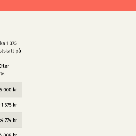
ka 1 375
stskatt på
fter
 %.
5 000 kr
−1 375 kr
24 774 kr
4 008 kr