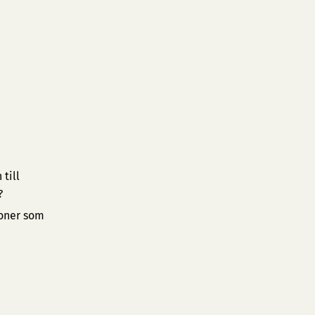
till
?
ioner som