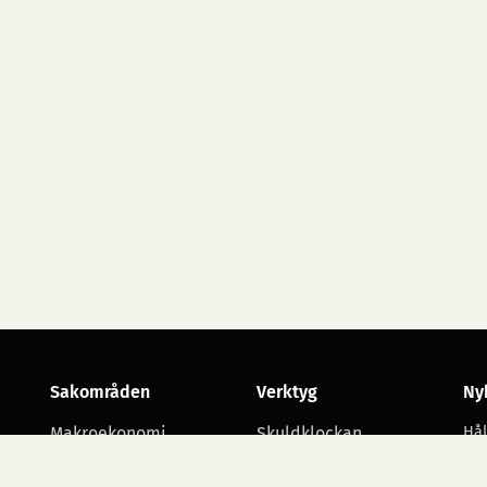
Sakområden
Verktyg
Ny
Makroekonomi
Skuldklockan
Hål
utv
Skatt
Opinionsmätningar