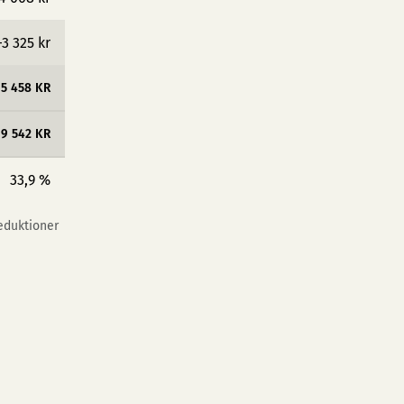
−3 325 kr
25 458 KR
9 542 KR
33,9 %
reduktioner