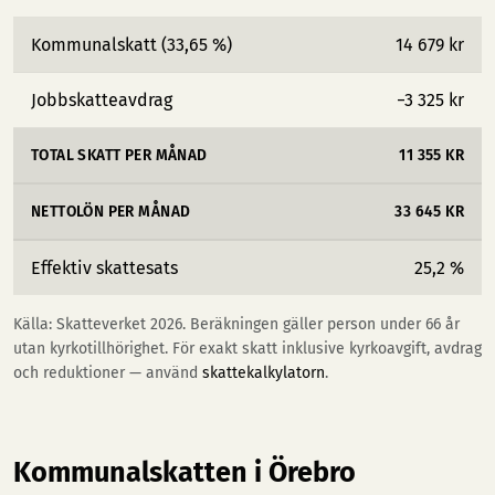
Kommunalskatt (33,65 %)
14 679 kr
Jobbskatteavdrag
−3 325 kr
TOTAL SKATT PER MÅNAD
11 355 KR
NETTOLÖN PER MÅNAD
33 645 KR
Effektiv skattesats
25,2 %
Källa: Skatteverket 2026. Beräkningen gäller person under 66 år
utan kyrkotillhörighet. För exakt skatt inklusive kyrkoavgift, avdrag
och reduktioner — använd
skattekalkylatorn
.
Kommunalskatten i Örebro