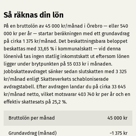
Så räknas din lön
På en bruttolön av 45 000 kr/månad i Örebro — eller 540
000 kr per år — startar beräkningen med ett grundavdrag
på cirka 1 375 kr/månad. Det beskattningsbara beloppet
beskattas med 33,65 % i kommunalskatt — vid denna
lönenivå tas ingen statlig inkomstskatt ut eftersom lönen
ligger under brytpunkten på 55 033 kr i månaden.
Jobbskatteavdraget sänker sedan slutskatten med 3 325
kr/månad enligt Skatteverkets schabloniserade
avdragstabell. Efter avdragen landar du på cirka 33 645
kr/månad netto, vilket motsvarar 403 740 kr per år och en
effektiv skattesats på 25,2 %.
Bruttolön per månad
45 000 kr
Grundavdrag (månad)
−1 375 kr