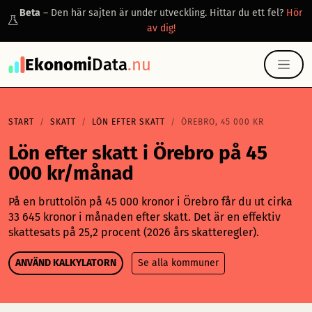
Beta
– Den här sajten är under utveckling. Hittar du ett fel?
Hör
av dig!
Ekonomi
Data
.nu
START
SKATT
LÖN EFTER SKATT
ÖREBRO, 45 000 KR
Lön efter skatt i Örebro på 45
000 kr/månad
På en bruttolön på 45 000 kronor i Örebro får du ut cirka
33 645 kronor i månaden efter skatt. Det är en effektiv
skattesats på 25,2 procent (2026 års skatteregler).
ANVÄND KALKYLATORN
Se alla kommuner