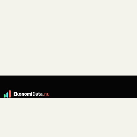
Ekonomi
Data
.nu
Data är grunden till fakta. ekonomidata.nu
drivs av folkrörelsen
Skiftet
. Hör av dig till
kontakt@ekonomidata.nu
om du har
förbättringsförslag.
Datakällor:
SCB, Riksbanken,