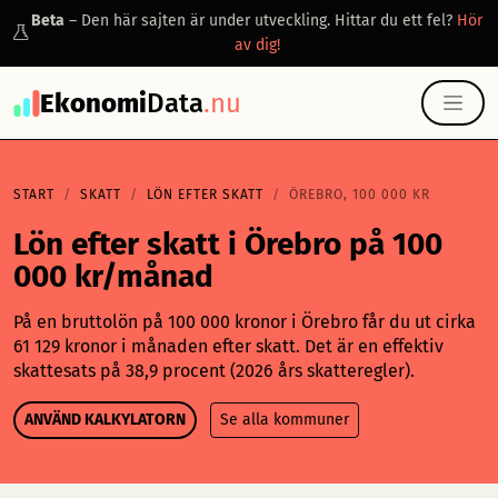
Beta
– Den här sajten är under utveckling. Hittar du ett fel?
Hör
av dig!
Ekonomi
Data
.nu
START
SKATT
LÖN EFTER SKATT
ÖREBRO, 100 000 KR
Lön efter skatt i Örebro på 100
000 kr/månad
På en bruttolön på 100 000 kronor i Örebro får du ut cirka
61 129 kronor i månaden efter skatt. Det är en effektiv
skattesats på 38,9 procent (2026 års skatteregler).
ANVÄND KALKYLATORN
Se alla kommuner