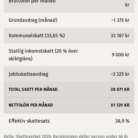
Bruttolön per månad
kr
Grundavdrag (månad)
−1 375 kr
Kommunalskatt (33,65 %)
33 187 kr
Statlig inkomstskatt (20 % över
9 008 kr
skiktgräns)
Jobbskatteavdrag
−3 325 kr
TOTAL SKATT PER MÅNAD
38 871 KR
NETTOLÖN PER MÅNAD
61 129 KR
Effektiv skattesats
38,9 %
Källa: Skatteverket 2026. Beräkningen gäller person under 66 år