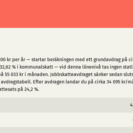
000 kr per år — startar beräkningen med ett grundavdrag på ci
2,62 % i kommunalskatt — vid denna lönenivå tas ingen statl
på 55 033 kr i månaden. Jobbskatteavdraget sänker sedan slut
avdragstabell. Efter avdragen landar du på cirka 34 095 kr/
attesats på 24,2 %.
4