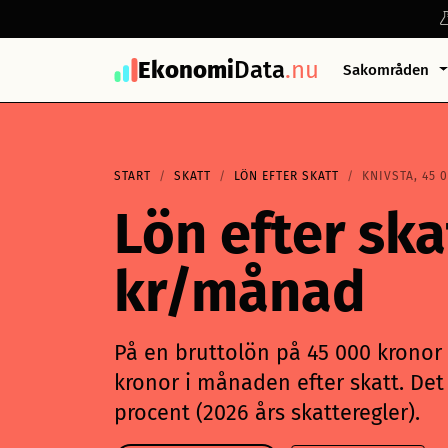
Ekonomi
Data
.nu
Sakområden
START
SKATT
LÖN EFTER SKATT
KNIVSTA, 45 
Lön efter ska
kr/månad
På en bruttolön på 45 000 kronor i
kronor i månaden efter skatt. Det 
procent (2026 års skatteregler).