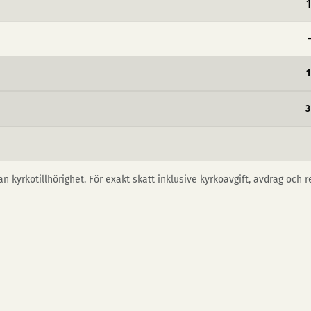
1
3
n kyrkotillhörighet. För exakt skatt inklusive kyrkoavgift, avdrag och 