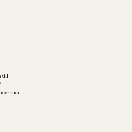
till
?
ioner som