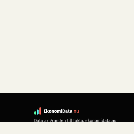
Ekonomi
Data
.nu
Data är grunden till fakta. ekonomidata.nu
drivs av folkrörelsen
Skiftet
. Hör av dig till