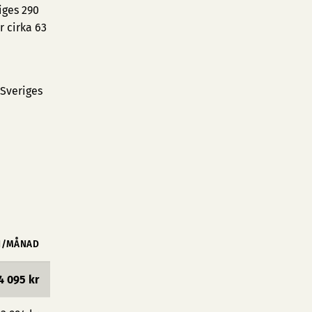
iges 290
 cirka 63
 Sveriges
N/MÅNAD
4 095 kr