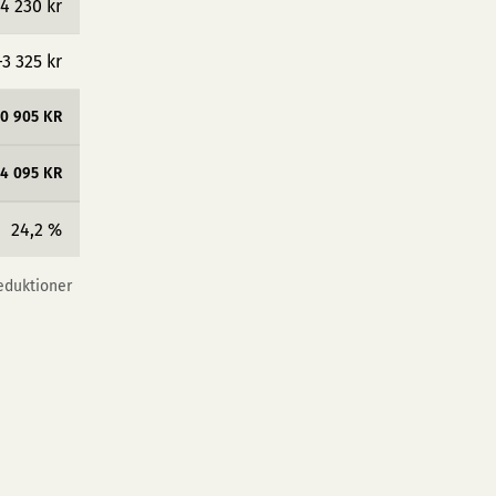
4 230 kr
−3 325 kr
10 905 KR
4 095 KR
24,2 %
reduktioner