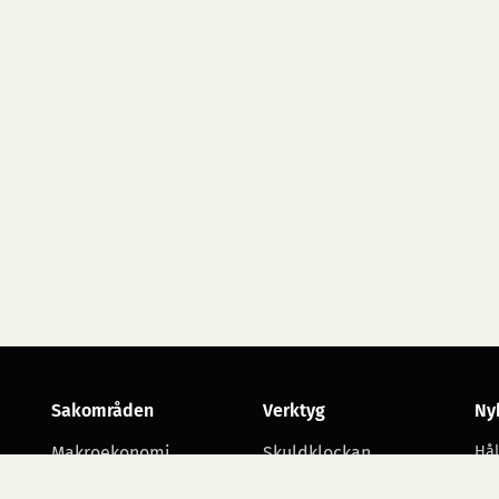
Sakområden
Verktyg
Ny
Makroekonomi
Skuldklockan
Hål
utv
Skatt
Opinionsmätningar