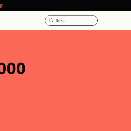
g!
 000