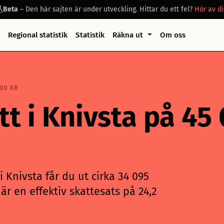
Beta
– Den här sajten är under utveckling. Hittar du ett fel?
Hör av di
Regional statistik
Statistik
Räkna ut
Om oss
000 KR
tt i Knivsta på 45
 Knivsta får du ut cirka 34 095
är en effektiv skattesats på 24,2