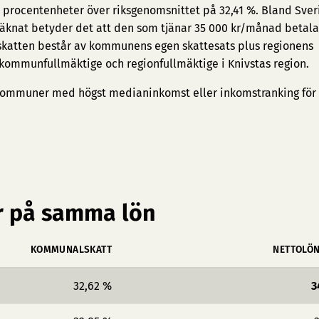
1 procentenheter över riksgenomsnittet på 32,41 %. Bland Sver
räknat betyder det att den som tjänar 35 000 kr/månad betalar
skatten består av kommunens egen skattesats plus regionens
 kommunfullmäktige och regionfullmäktige i Knivstas region.
ommuner med högst medianinkomst
eller
inkomstranking för
 på samma lön
KOMMUNALSKATT
NETTOLÖ
32,62 %
3