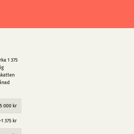
rka 1 375
ig
skatten
månad
5 000 kr
−1 375 kr