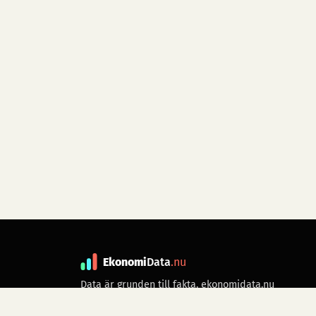
Ekonomi
Data
.nu
Data är grunden till fakta. ekonomidata.nu
drivs av folkrörelsen
Skiftet
. Hör av dig till