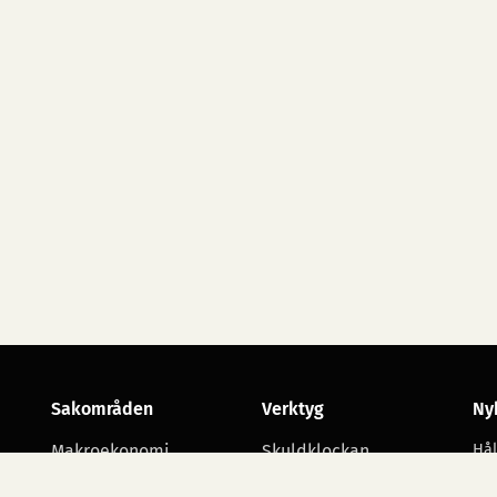
Sakområden
Verktyg
Ny
Makroekonomi
Skuldklockan
Hål
utv
Skatt
Opinionsmätningar