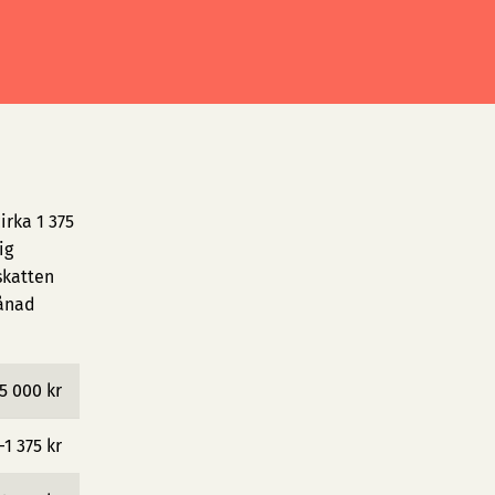
irka 1 375
ig
skatten
månad
5 000 kr
−1 375 kr