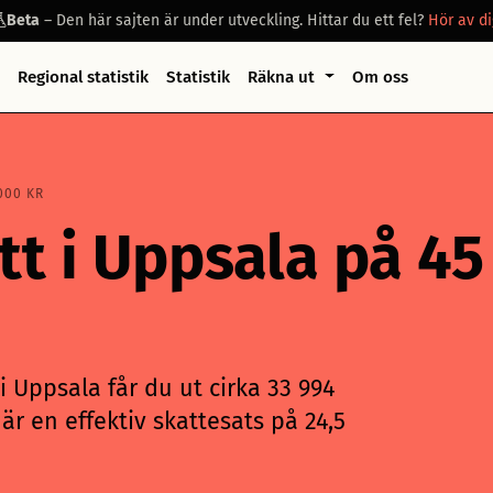
Beta
– Den här sajten är under utveckling. Hittar du ett fel?
Hör av di
Regional statistik
Statistik
Räkna ut
Om oss
000 KR
tt i Uppsala på 4
 Uppsala får du ut cirka 33 994
är en effektiv skattesats på 24,5