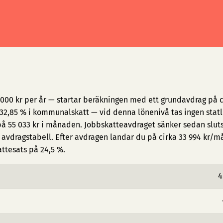
000 kr per år — startar beräkningen med ett grundavdrag på c
2,85 % i kommunalskatt — vid denna lönenivå tas ingen statl
på 55 033 kr i månaden. Jobbskatteavdraget sänker sedan slut
avdragstabell. Efter avdragen landar du på cirka 33 994 kr/
attesats på 24,5 %.
4