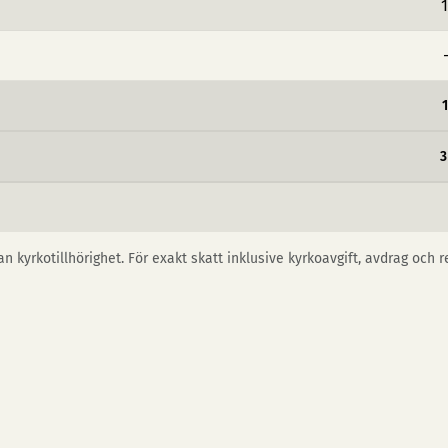
1
3
n kyrkotillhörighet. För exakt skatt inklusive kyrkoavgift, avdrag och 