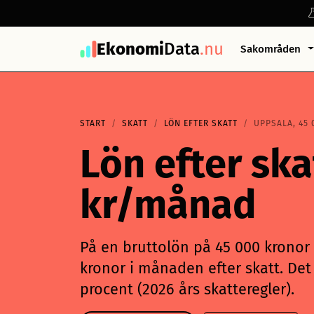
Ekonomi
Data
.nu
Sakområden
START
SKATT
LÖN EFTER SKATT
UPPSALA, 45 
Lön efter ska
kr/månad
På en bruttolön på 45 000 kronor i
kronor i månaden efter skatt. Det 
procent (2026 års skatteregler).