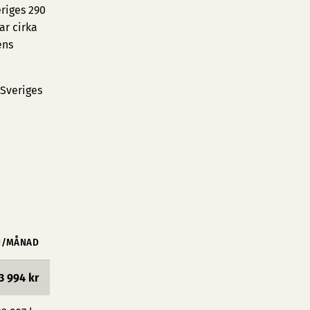
riges 290
ar cirka
ens
 Sveriges
N/MÅNAD
3 994 kr