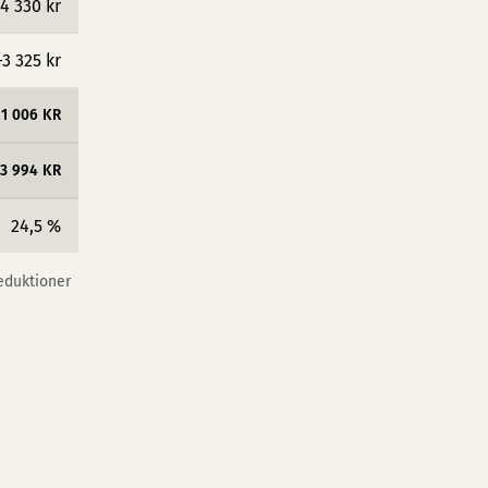
4 330 kr
−3 325 kr
11 006 KR
3 994 KR
24,5 %
reduktioner