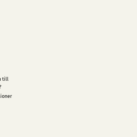
till
?
tioner