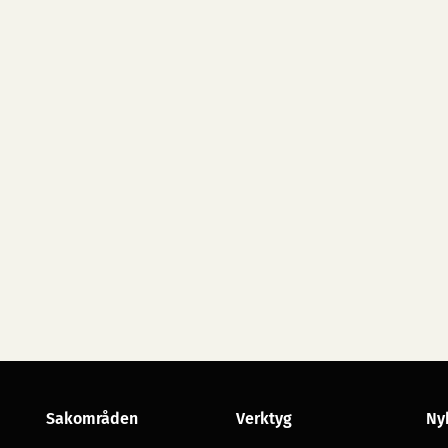
Sakområden
Verktyg
Ny