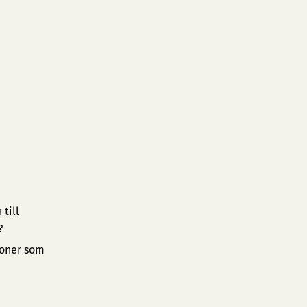
till
?
ioner som