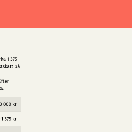
ka 1 375
tskatt på
fter
%.
0 000 kr
−1 375 kr