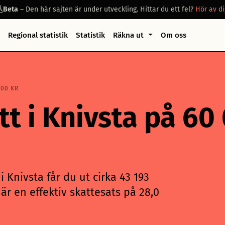
Beta
– Den här sajten är under utveckling. Hittar du ett fel?
Hör av di
Regional statistik
Statistik
Räkna ut
Om oss
000 KR
tt i Knivsta på 60
 Knivsta får du ut cirka 43 193
är en effektiv skattesats på 28,0