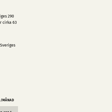
iges 290
 cirka 63
 Sveriges
N/MÅNAD