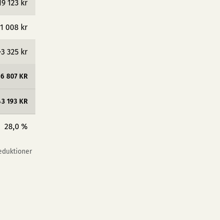
19 123 kr
1 008 kr
−3 325 kr
16 807 KR
43 193 KR
28,0 %
reduktioner