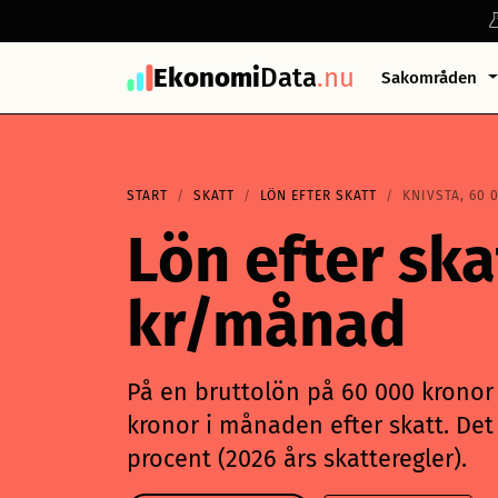
Ekonomi
Data
.nu
Sakområden
START
SKATT
LÖN EFTER SKATT
KNIVSTA, 60 
Lön efter ska
kr/månad
På en bruttolön på 60 000 kronor i
kronor i månaden efter skatt. Det 
procent (2026 års skatteregler).