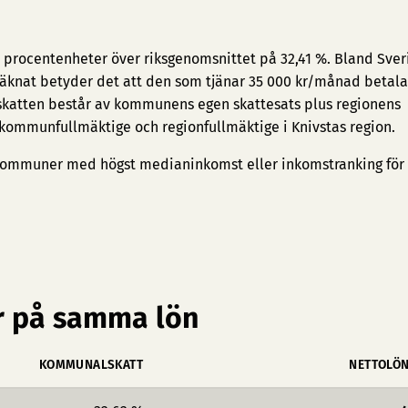
1 procentenheter över riksgenomsnittet på 32,41 %. Bland Sver
räknat betyder det att den som tjänar 35 000 kr/månad betalar
skatten består av kommunens egen skattesats plus regionens
 kommunfullmäktige och regionfullmäktige i Knivstas region.
ommuner med högst medianinkomst
eller
inkomstranking för
 på samma lön
KOMMUNALSKATT
NETTOLÖ