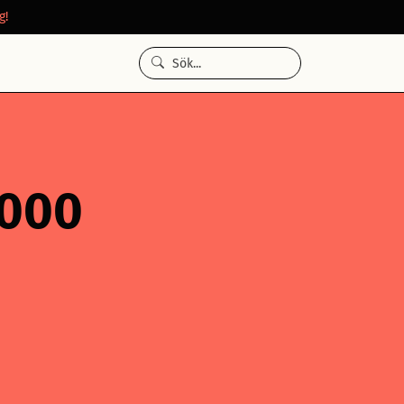
g!
 000