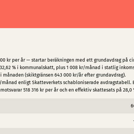
000 kr per år — startar beräkningen med ett grundavdrag på cir
2,62 % i kommunalskatt, plus 1 008 kr/månad i statlig inkoms
 i månaden (skiktgränsen 643 000 kr/år efter grundavdrag).
/månad enligt Skatteverkets schabloniserade avdragstabell. E
motsvarar 518 316 kr per år och en effektiv skattesats på 28,0 
6