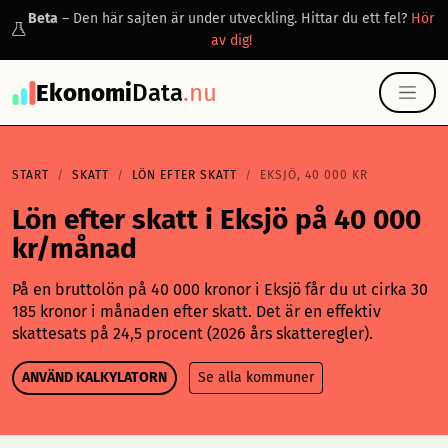
Beta
– Den här sajten är under utveckling. Hittar du ett fel?
Hör
av dig!
Ekonomi
Data
.nu
START
SKATT
LÖN EFTER SKATT
EKSJÖ, 40 000 KR
Lön efter skatt i Eksjö på 40 000
kr/månad
På en bruttolön på 40 000 kronor i Eksjö får du ut cirka 30
185 kronor i månaden efter skatt. Det är en effektiv
skattesats på 24,5 procent (2026 års skatteregler).
ANVÄND KALKYLATORN
Se alla kommuner