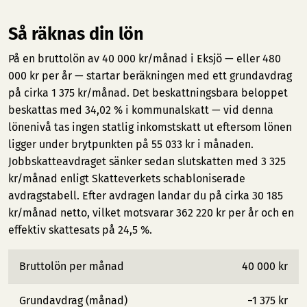
Så räknas din lön
På en bruttolön av 40 000 kr/månad i Eksjö — eller 480
000 kr per år — startar beräkningen med ett grundavdrag
på cirka 1 375 kr/månad. Det beskattningsbara beloppet
beskattas med 34,02 % i kommunalskatt — vid denna
lönenivå tas ingen statlig inkomstskatt ut eftersom lönen
ligger under brytpunkten på 55 033 kr i månaden.
Jobbskatteavdraget sänker sedan slutskatten med 3 325
kr/månad enligt Skatteverkets schabloniserade
avdragstabell. Efter avdragen landar du på cirka 30 185
kr/månad netto, vilket motsvarar 362 220 kr per år och en
effektiv skattesats på 24,5 %.
Bruttolön per månad
40 000 kr
Grundavdrag (månad)
−1 375 kr