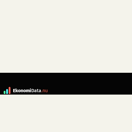
Ekonomi
Data
.nu
Data är grunden till fakta. ekonomidata.nu
drivs av folkrörelsen
Skiftet
. Hör av dig till
kontakt@ekonomidata.nu
om du har
förbättringsförslag.
Datakällor:
SCB, Riksbanken,