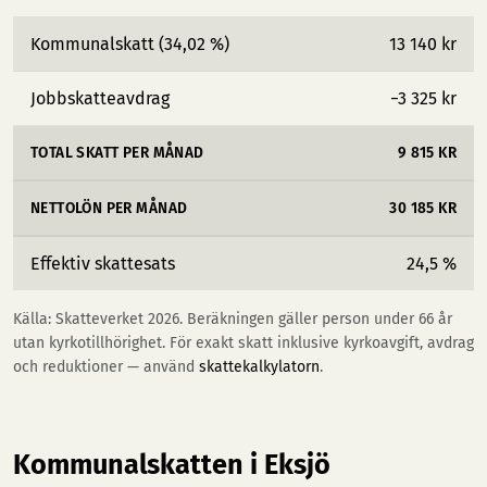
Kommunalskatt (34,02 %)
13 140 kr
Jobbskatteavdrag
−3 325 kr
TOTAL SKATT PER MÅNAD
9 815 KR
NETTOLÖN PER MÅNAD
30 185 KR
Effektiv skattesats
24,5 %
Källa: Skatteverket 2026. Beräkningen gäller person under 66 år
utan kyrkotillhörighet. För exakt skatt inklusive kyrkoavgift, avdrag
och reduktioner — använd
skattekalkylatorn
.
Kommunalskatten i Eksjö