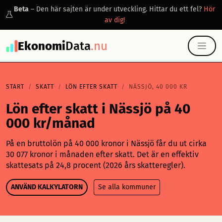
Beta
– Den här sajten är under utveckling. Hittar du ett fel?
Hör
av dig!
Ekonomi
Data
.nu
START
SKATT
LÖN EFTER SKATT
NÄSSJÖ, 40 000 KR
Lön efter skatt i Nässjö på 40
000 kr/månad
På en bruttolön på 40 000 kronor i Nässjö får du ut cirka
30 077 kronor i månaden efter skatt. Det är en effektiv
skattesats på 24,8 procent (2026 års skatteregler).
ANVÄND KALKYLATORN
Se alla kommuner