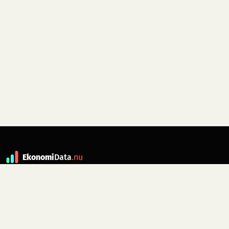
Ekonomi
Data
.nu
Data är grunden till fakta. ekonomidata.nu
drivs av folkrörelsen
Skiftet
. Hör av dig till
kontakt@ekonomidata.nu
om du har
förbättringsförslag.
Datakällor:
SCB, Riksbanken,