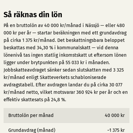
Så räknas din lön
På en bruttolön av 40 000 kr/månad i Nässjö — eller 480
000 kr per år — startar beräkningen med ett grundavdrag
på cirka 1 375 kr/månad. Det beskattningsbara beloppet
beskattas med 34,30 % i kommunalskatt — vid denna
lönenivå tas ingen statlig inkomstskatt ut eftersom lönen
ligger under brytpunkten på 55 033 kr i månaden.
Jobbskatteavdraget sänker sedan slutskatten med 3 325
kr/månad enligt Skatteverkets schabloniserade
avdragstabell. Efter avdragen landar du på cirka 30 077
kr/månad netto, vilket motsvarar 360 924 kr per år och en
effektiv skattesats på 24,8 %.
Bruttolön per månad
40 000 kr
Grundavdrag (månad)
−1 375 kr