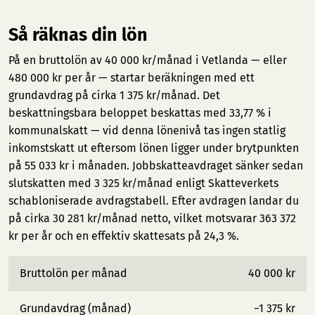
Så räknas din lön
På en bruttolön av 40 000 kr/månad i Vetlanda — eller
480 000 kr per år — startar beräkningen med ett
grundavdrag på cirka 1 375 kr/månad. Det
beskattningsbara beloppet beskattas med 33,77 % i
kommunalskatt — vid denna lönenivå tas ingen statlig
inkomstskatt ut eftersom lönen ligger under brytpunkten
på 55 033 kr i månaden. Jobbskatteavdraget sänker sedan
slutskatten med 3 325 kr/månad enligt Skatteverkets
schabloniserade avdragstabell. Efter avdragen landar du
på cirka 30 281 kr/månad netto, vilket motsvarar 363 372
kr per år och en effektiv skattesats på 24,3 %.
Bruttolön per månad
40 000 kr
Grundavdrag (månad)
−1 375 kr