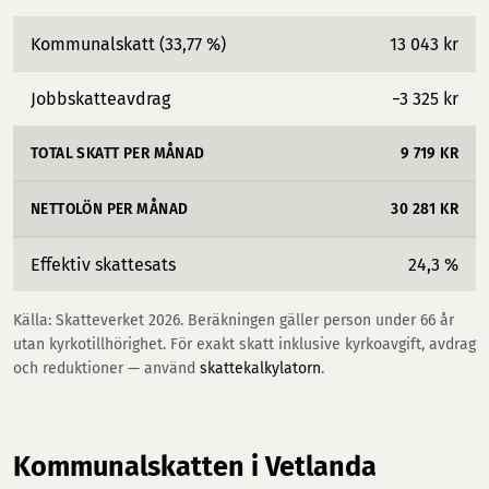
Kommunalskatt (33,77 %)
13 043 kr
Jobbskatteavdrag
−3 325 kr
TOTAL SKATT PER MÅNAD
9 719 KR
NETTOLÖN PER MÅNAD
30 281 KR
Effektiv skattesats
24,3 %
Källa: Skatteverket 2026. Beräkningen gäller person under 66 år
utan kyrkotillhörighet. För exakt skatt inklusive kyrkoavgift, avdrag
och reduktioner — använd
skattekalkylatorn
.
Kommunalskatten i Vetlanda