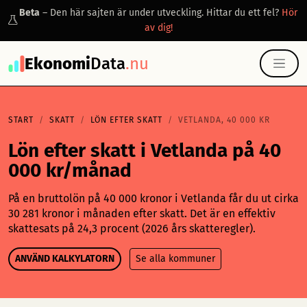
Beta
– Den här sajten är under utveckling. Hittar du ett fel?
Hör
av dig!
Ekonomi
Data
.nu
START
SKATT
LÖN EFTER SKATT
VETLANDA, 40 000 KR
Lön efter skatt i Vetlanda på 40
000 kr/månad
På en bruttolön på 40 000 kronor i Vetlanda får du ut cirka
30 281 kronor i månaden efter skatt. Det är en effektiv
skattesats på 24,3 procent (2026 års skatteregler).
ANVÄND KALKYLATORN
Se alla kommuner