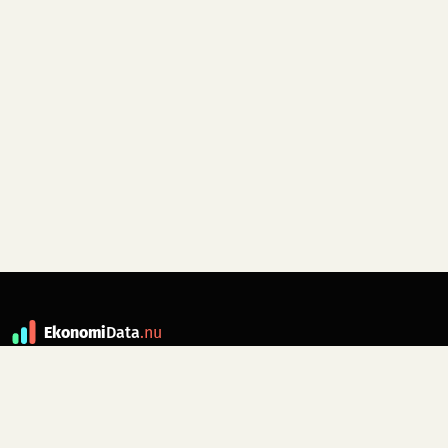
Ekonomi
Data
.nu
Data är grunden till fakta. ekonomidata.nu
drivs av folkrörelsen
Skiftet
. Hör av dig till
kontakt@ekonomidata.nu
om du har
förbättringsförslag.