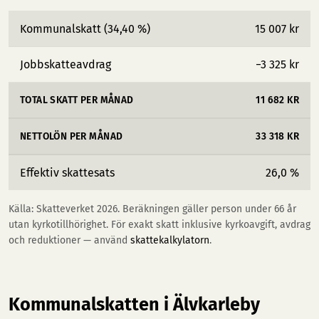
Kommunalskatt (34,40 %)
15 007 kr
Jobbskatteavdrag
−3 325 kr
TOTAL SKATT PER MÅNAD
11 682 KR
NETTOLÖN PER MÅNAD
33 318 KR
Effektiv skattesats
26,0 %
Källa: Skatteverket 2026. Beräkningen gäller person under 66 år
utan kyrkotillhörighet. För exakt skatt inklusive kyrkoavgift, avdrag
och reduktioner — använd
skattekalkylatorn
.
Kommunalskatten i Älvkarleby