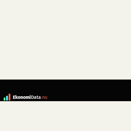
Ekonomi
Data
.nu
Data är grunden till fakta. ekonomidata.nu
drivs av folkrörelsen
Skiftet
. Hör av dig till
kontakt@ekonomidata.nu
om du har
förbättringsförslag.