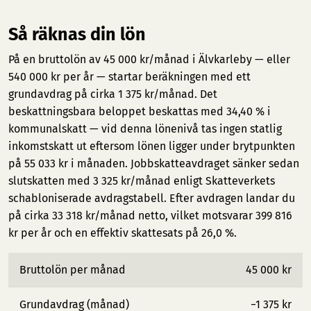
Så räknas din lön
På en bruttolön av 45 000 kr/månad i Älvkarleby — eller
540 000 kr per år — startar beräkningen med ett
grundavdrag på cirka 1 375 kr/månad. Det
beskattningsbara beloppet beskattas med 34,40 % i
kommunalskatt — vid denna lönenivå tas ingen statlig
inkomstskatt ut eftersom lönen ligger under brytpunkten
på 55 033 kr i månaden. Jobbskatteavdraget sänker sedan
slutskatten med 3 325 kr/månad enligt Skatteverkets
schabloniserade avdragstabell. Efter avdragen landar du
på cirka 33 318 kr/månad netto, vilket motsvarar 399 816
kr per år och en effektiv skattesats på 26,0 %.
Bruttolön per månad
45 000 kr
Grundavdrag (månad)
−1 375 kr