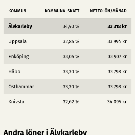
KOMMUN
KOMMUNALSKATT
NETTOLÖN/MÅNAD
Älvkarleby
34,40 %
33 318 kr
Uppsala
32,85 %
33 994 kr
Enköping
33,05 %
33 907 kr
Håbo
33,30 %
33 798 kr
Östhammar
33,30 %
33 798 kr
Knivsta
32,62 %
34 095 kr
Andra löner i Älvkarleby