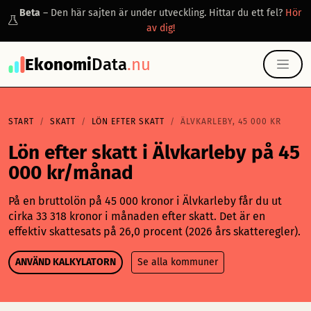
Beta
– Den här sajten är under utveckling. Hittar du ett fel?
Hör
av dig!
Ekonomi
Data
.nu
START
SKATT
LÖN EFTER SKATT
ÄLVKARLEBY, 45 000 KR
Lön efter skatt i Älvkarleby på 45
000 kr/månad
På en bruttolön på 45 000 kronor i Älvkarleby får du ut
cirka 33 318 kronor i månaden efter skatt. Det är en
effektiv skattesats på 26,0 procent (2026 års skatteregler).
ANVÄND KALKYLATORN
Se alla kommuner