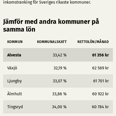
inkomstranking för Sveriges rikaste kommuner
.
Jämför med andra kommuner på
samma lön
KOMMUN
KOMMUNALSKATT
NETTOLÖN/MÅNAD
Alvesta
33,42 %
61 356 kr
Växjö
32,19 %
62 569 kr
Ljungby
33,07 %
61 701 kr
Älmhult
33,86 %
60 922 kr
Tingsryd
34,00 %
60 784 kr