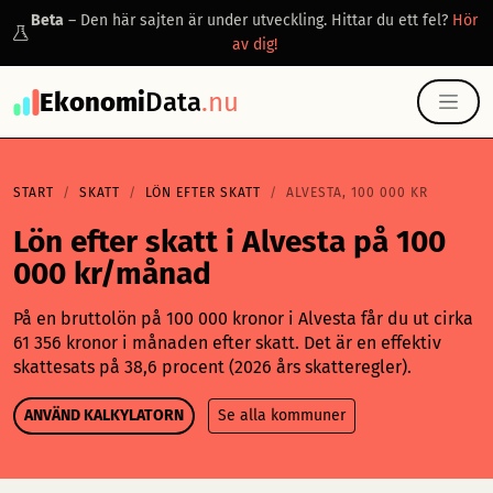
Beta
– Den här sajten är under utveckling. Hittar du ett fel?
Hör
av dig!
Ekonomi
Data
.nu
START
SKATT
LÖN EFTER SKATT
ALVESTA, 100 000 KR
Lön efter skatt i Alvesta på 100
000 kr/månad
På en bruttolön på 100 000 kronor i Alvesta får du ut cirka
61 356 kronor i månaden efter skatt. Det är en effektiv
skattesats på 38,6 procent (2026 års skatteregler).
ANVÄND KALKYLATORN
Se alla kommuner