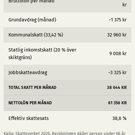
Bruttolön per månad
kr
Grundavdrag (månad)
−1 375 kr
Kommunalskatt (33,42 %)
32 960 kr
Statlig inkomstskatt (20 % över
9 008 kr
skiktgräns)
Jobbskatteavdrag
−3 325 kr
TOTAL SKATT PER MÅNAD
38 644 KR
NETTOLÖN PER MÅNAD
61 356 KR
Effektiv skattesats
38,6 %
Källa: Skatteverket 2026. Beräkningen gäller person under 66 år