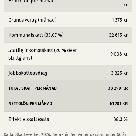
Bruttolön per månad
kr
Grundavdrag (månad)
−1 375 kr
Kommunalskatt (33,07 %)
32 615 kr
Statlig inkomstskatt (20 % över
9 008 kr
skiktgräns)
Jobbskatteavdrag
−3 325 kr
TOTAL SKATT PER MÅNAD
38 299 KR
NETTOLÖN PER MÅNAD
61 701 KR
Effektiv skattesats
38,3 %
Källa: Skatteverket 2026. Beräkningen gäller person under 66 år