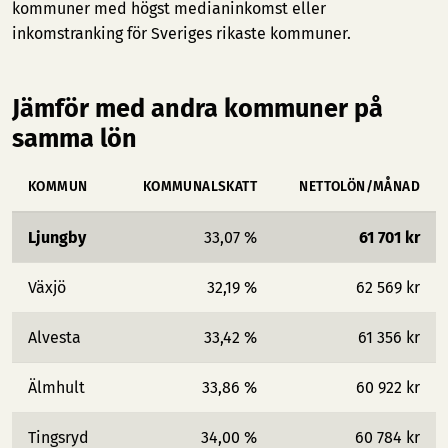
kommuner med högst medianinkomst
eller
inkomstranking för Sveriges rikaste kommuner
.
Jämför med andra kommuner på
samma lön
KOMMUN
KOMMUNALSKATT
NETTOLÖN/MÅNAD
Ljungby
33,07 %
61 701 kr
Växjö
32,19 %
62 569 kr
Alvesta
33,42 %
61 356 kr
Älmhult
33,86 %
60 922 kr
Tingsryd
34,00 %
60 784 kr