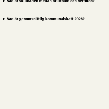
Vad är skillnaden mellan bruttolön och nettolön?
Vad är genomsnittlig kommunalskatt 2026?