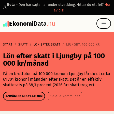
Beta
– Den här sajten är under utveckling. Hittar du ett fel?
Hör
av dig!
Ekonomi
Data
.nu
START
SKATT
LÖN EFTER SKATT
LJUNGBY, 100 000 KR
Lön efter skatt i Ljungby på 100
000 kr/månad
På en bruttolön på 100 000 kronor i Ljungby får du ut cirka
61 701 kronor i månaden efter skatt. Det är en effektiv
skattesats på 38,3 procent (2026 års skatteregler).
ANVÄND KALKYLATORN
Se alla kommuner